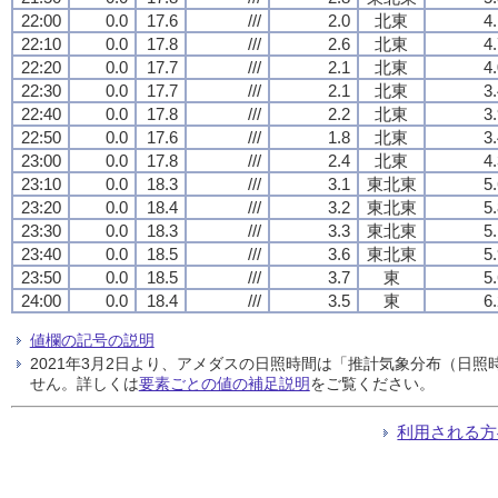
22:00
0.0
17.6
///
2.0
北東
4
22:10
0.0
17.8
///
2.6
北東
4
22:20
0.0
17.7
///
2.1
北東
4
22:30
0.0
17.7
///
2.1
北東
3
22:40
0.0
17.8
///
2.2
北東
3
22:50
0.0
17.6
///
1.8
北東
3
23:00
0.0
17.8
///
2.4
北東
4
23:10
0.0
18.3
///
3.1
東北東
5
23:20
0.0
18.4
///
3.2
東北東
5
23:30
0.0
18.3
///
3.3
東北東
5
23:40
0.0
18.5
///
3.6
東北東
5
23:50
0.0
18.5
///
3.7
東
5
24:00
0.0
18.4
///
3.5
東
6
値欄の記号の説明
2021年3月2日より、アメダスの日照時間は「推計気象分布（日
せん。詳しくは
要素ごとの値の補足説明
をご覧ください。
利用される方