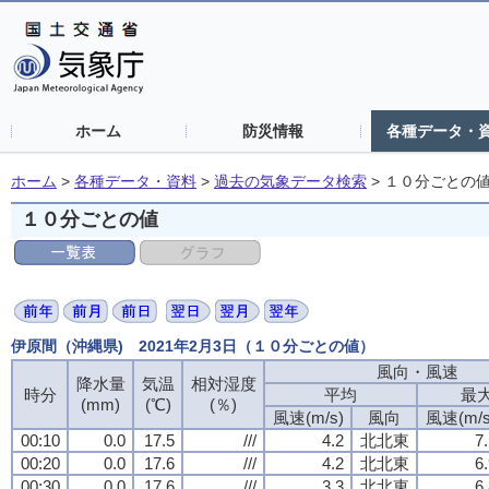
ホーム
防災情報
各種データ・
ホーム
>
各種データ・資料
>
過去の気象データ検索
>
１０分ごとの
１０分ごとの値
伊原間（沖縄県) 2021年2月3日（１０分ごとの値）
風向・風速
降水量
気温
相対湿度
時分
平均
最
(mm)
(℃)
(％)
風速(m/s)
風向
風速(m/s
00:10
0.0
17.5
///
4.2
北北東
7
00:20
0.0
17.6
///
4.2
北北東
6
00:30
0.0
17.6
///
3.3
北北東
6