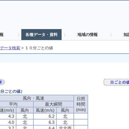
報
各種データ・資料
地域の情報
知
データ検索
>
１０分ごとの値
０分ごとの値）
風向・風速
日照
平均
最大瞬間
時間
(min)
速(m/s)
風向
風速(m/s)
風向
4.3
北
6.2
北
4.0
北
6.3
北
3.7
北
6.4
北北西