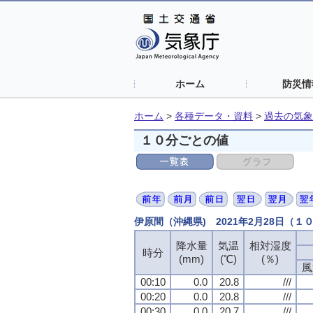
ホーム
防災情
ホーム
>
各種データ・資料
>
過去の気象
１０分ごとの値
伊原間（沖縄県) 2021年2月28日（１
降水量
気温
相対湿度
時分
(mm)
(℃)
(％)
風
00:10
0.0
20.8
///
00:20
0.0
20.8
///
00:30
0.0
20.7
///