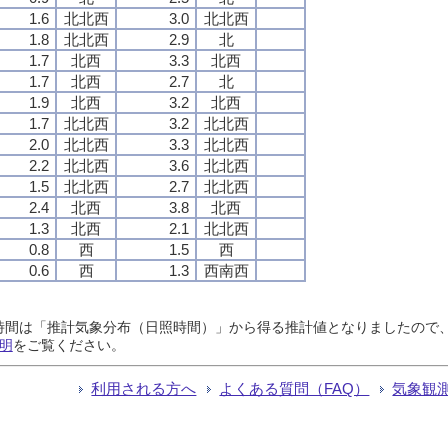
1.6
北北西
3.0
北北西
1.8
北北西
2.9
北
1.7
北西
3.3
北西
1.7
北西
2.7
北
1.9
北西
3.2
北西
1.7
北北西
3.2
北北西
2.0
北北西
3.3
北北西
2.2
北北西
3.6
北北西
1.5
北北西
2.7
北北西
2.4
北西
3.8
北西
1.3
北西
2.1
北北西
0.8
西
1.5
西
0.6
西
1.3
西南西
日照時間は「推計気象分布（日照時間）」から得る推計値となりましたの
明
をご覧ください。
利用される方へ
よくある質問（FAQ）
気象観