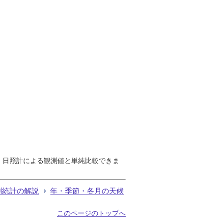
で、日照計による観測値と単純比較できま
測統計の解説
年・季節・各月の天候
このページのトップへ