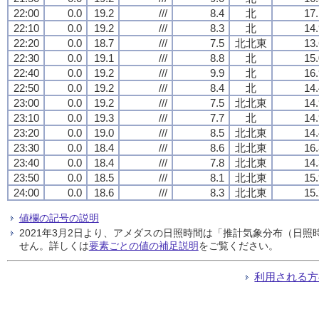
22:00
0.0
19.2
///
8.4
北
17.
22:10
0.0
19.2
///
8.3
北
14.
22:20
0.0
18.7
///
7.5
北北東
13.
22:30
0.0
19.1
///
8.8
北
15.
22:40
0.0
19.2
///
9.9
北
16.
22:50
0.0
19.2
///
8.4
北
14.
23:00
0.0
19.2
///
7.5
北北東
14.
23:10
0.0
19.3
///
7.7
北
14.
23:20
0.0
19.0
///
8.5
北北東
14.
23:30
0.0
18.4
///
8.6
北北東
16.
23:40
0.0
18.4
///
7.8
北北東
14.
23:50
0.0
18.5
///
8.1
北北東
15.
24:00
0.0
18.6
///
8.3
北北東
15.
値欄の記号の説明
2021年3月2日より、アメダスの日照時間は「推計気象分布（日
せん。詳しくは
要素ごとの値の補足説明
をご覧ください。
利用される方