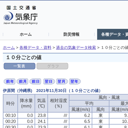
ホーム
防災情報
各種データ・
ホーム
>
各種データ・資料
>
過去の気象データ検索
>
１０分ごとの
１０分ごとの値
伊原間（沖縄県) 2021年11月30日（１０分ごとの値）
風向・風速
降水量
気温
相対湿度
時分
平均
最
(mm)
(℃)
(％)
風速(m/s)
風向
風速(m/s
00:10
0.0
23.8
///
6.2
東
9
00:20
0.0
24.1
///
6.5
東
10.
00:30
0.0
23.9
///
6.1
東
8