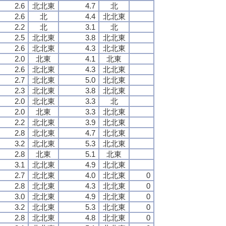
2.6
北北東
4.7
北
2.6
北
4.4
北北東
2.2
北
3.1
北
2.5
北北東
3.8
北北東
2.6
北北東
4.3
北北東
2.0
北東
4.1
北東
2.6
北北東
4.3
北北東
2.7
北北東
5.0
北北東
2.3
北北東
3.8
北北東
2.0
北北東
3.3
北
2.0
北東
3.3
北北東
2.2
北北東
3.9
北北東
2.8
北北東
4.7
北北東
3.2
北北東
5.3
北北東
2.8
北東
5.1
北東
3.1
北北東
4.9
北北東
2.7
北北東
4.0
北北東
0
2.8
北北東
4.3
北北東
0
3.0
北北東
4.9
北北東
0
3.2
北北東
5.3
北北東
0
2.8
北北東
4.8
北北東
0