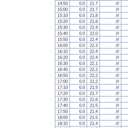
14:50
0.0
21.7
///
15:00
0.0
21.7
///
15:10
0.0
21.8
///
15:20
0.0
21.8
///
15:30
0.0
21.9
///
15:40
0.0
22.0
///
15:50
0.0
22.4
///
16:00
0.0
22.3
///
16:10
0.0
22.4
///
16:20
0.0
22.4
///
16:30
0.0
22.1
///
16:40
0.0
22.2
///
16:50
0.0
22.2
///
17:00
0.0
22.2
///
17:10
0.0
21.9
///
17:20
0.0
21.7
///
17:30
0.0
21.6
///
17:40
0.0
21.5
///
17:50
0.0
21.4
///
18:00
0.0
21.5
///
18:10
0.0
21.4
///