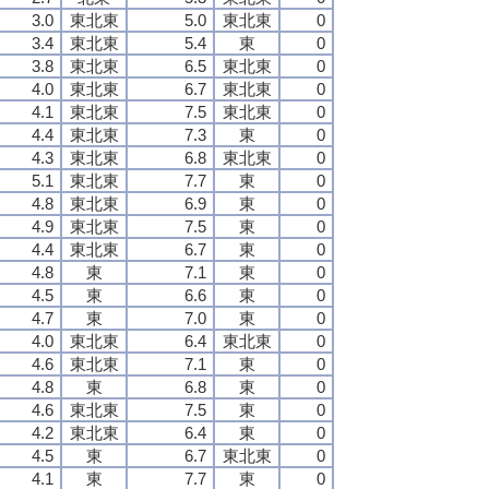
3.0
東北東
5.0
東北東
0
3.4
東北東
5.4
東
0
3.8
東北東
6.5
東北東
0
4.0
東北東
6.7
東北東
0
4.1
東北東
7.5
東北東
0
4.4
東北東
7.3
東
0
4.3
東北東
6.8
東北東
0
5.1
東北東
7.7
東
0
4.8
東北東
6.9
東
0
4.9
東北東
7.5
東
0
4.4
東北東
6.7
東
0
4.8
東
7.1
東
0
4.5
東
6.6
東
0
4.7
東
7.0
東
0
4.0
東北東
6.4
東北東
0
4.6
東北東
7.1
東
0
4.8
東
6.8
東
0
4.6
東北東
7.5
東
0
4.2
東北東
6.4
東
0
4.5
東
6.7
東北東
0
4.1
東
7.7
東
0