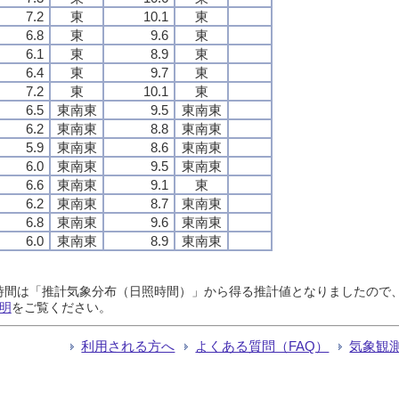
7.2
東
10.1
東
6.8
東
9.6
東
6.1
東
8.9
東
6.4
東
9.7
東
7.2
東
10.1
東
6.5
東南東
9.5
東南東
6.2
東南東
8.8
東南東
5.9
東南東
8.6
東南東
6.0
東南東
9.5
東南東
6.6
東南東
9.1
東
6.2
東南東
8.7
東南東
6.8
東南東
9.6
東南東
6.0
東南東
8.9
東南東
日照時間は「推計気象分布（日照時間）」から得る推計値となりましたの
明
をご覧ください。
利用される方へ
よくある質問（FAQ）
気象観