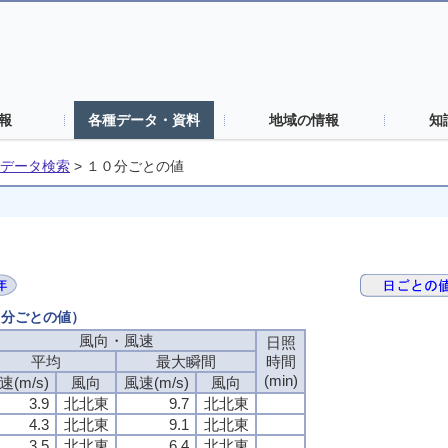
報
各種データ・資料
地域の情報
知
データ検索
>
１０分ごとの値
０分ごとの値）
風向・風速
日照
平均
最大瞬間
時間
(min)
速(m/s)
風向
風速(m/s)
風向
3.9
北北東
9.7
北北東
4.3
北北東
9.1
北北東
3.5
北北東
6.4
北北東