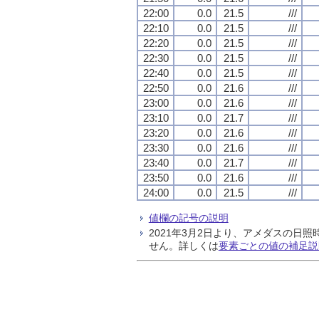
22:00
0.0
21.5
///
22:10
0.0
21.5
///
22:20
0.0
21.5
///
22:30
0.0
21.5
///
22:40
0.0
21.5
///
22:50
0.0
21.6
///
23:00
0.0
21.6
///
23:10
0.0
21.7
///
23:20
0.0
21.6
///
23:30
0.0
21.6
///
23:40
0.0
21.7
///
23:50
0.0
21.6
///
24:00
0.0
21.5
///
値欄の記号の説明
2021年3月2日より、アメダスの
せん。詳しくは
要素ごとの値の補足説