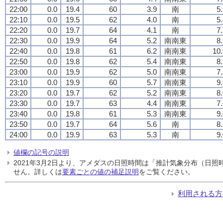
22:00
0.0
19.4
60
3.9
南
5
22:10
0.0
19.5
62
4.0
南
5
22:20
0.0
19.7
64
4.1
南
7
22:30
0.0
19.9
64
5.2
南南東
8
22:40
0.0
19.8
61
6.2
南南東
10.
22:50
0.0
19.8
62
5.4
南南東
8
23:00
0.0
19.9
62
5.0
南南東
7
23:10
0.0
19.9
60
5.7
南南東
9
23:20
0.0
19.7
62
5.2
南南東
8
23:30
0.0
19.7
63
4.4
南南東
7
23:40
0.0
19.8
61
5.3
南南東
9
23:50
0.0
19.7
64
5.6
南
8
24:00
0.0
19.9
63
5.3
南
9
値欄の記号の説明
2021年3月2日より、アメダスの日照時間は「推計気象分布（日
せん。詳しくは
要素ごとの値の補足説明
をご覧ください。
利用される方