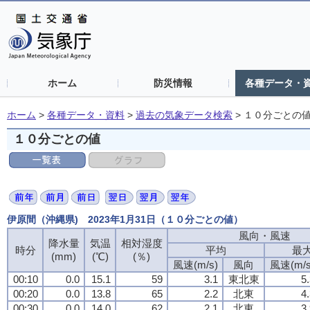
ホーム
防災情報
各種データ・
ホーム
>
各種データ・資料
>
過去の気象データ検索
>
１０分ごとの
１０分ごとの値
伊原間（沖縄県) 2023年1月31日（１０分ごとの値）
風向・風速
降水量
気温
相対湿度
時分
平均
最
(mm)
(℃)
(％)
風速(m/s)
風向
風速(m/s
00:10
0.0
15.1
59
3.1
東北東
5
00:20
0.0
13.8
65
2.2
北東
4
00:30
0.0
14.0
62
2.1
北東
3