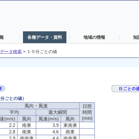
報
各種データ・資料
地域の情報
知
データ検索
>
１０分ごとの値
０分ごとの値）
風向・風速
日照
平均
最大瞬間
時間
(min)
速(m/s)
風向
風速(m/s)
風向
2.2
南東
3.9
東南東
2.8
南東
4.6
南東
2.9
南南東
4.4
南南東