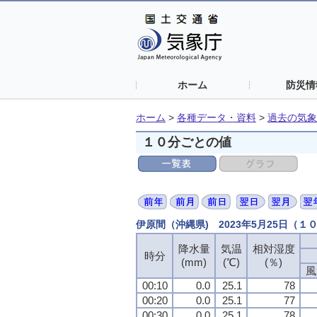
ホーム
防災情
ホーム
>
各種データ・資料
>
過去の気象
１０分ごとの値
伊原間（沖縄県) 2023年5月25日（１
降水量
気温
相対湿度
時分
(mm)
(℃)
(％)
風
00:10
0.0
25.1
78
00:20
0.0
25.1
77
00:30
0.0
25.1
78