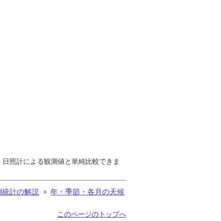
で、日照計による観測値と単純比較できま
測統計の解説
年・季節・各月の天候
このページのトップへ