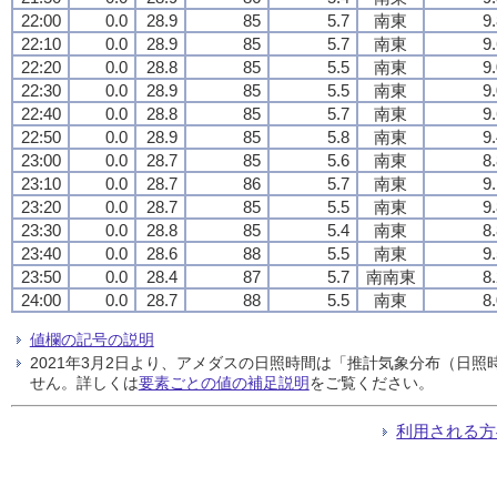
22:00
0.0
28.9
85
5.7
南東
9
22:10
0.0
28.9
85
5.7
南東
9
22:20
0.0
28.8
85
5.5
南東
9
22:30
0.0
28.9
85
5.5
南東
9
22:40
0.0
28.8
85
5.7
南東
9
22:50
0.0
28.9
85
5.8
南東
9
23:00
0.0
28.7
85
5.6
南東
8
23:10
0.0
28.7
86
5.7
南東
9
23:20
0.0
28.7
85
5.5
南東
9
23:30
0.0
28.8
85
5.4
南東
8
23:40
0.0
28.6
88
5.5
南東
9
23:50
0.0
28.4
87
5.7
南南東
8
24:00
0.0
28.7
88
5.5
南東
8
値欄の記号の説明
2021年3月2日より、アメダスの日照時間は「推計気象分布（日
せん。詳しくは
要素ごとの値の補足説明
をご覧ください。
利用される方