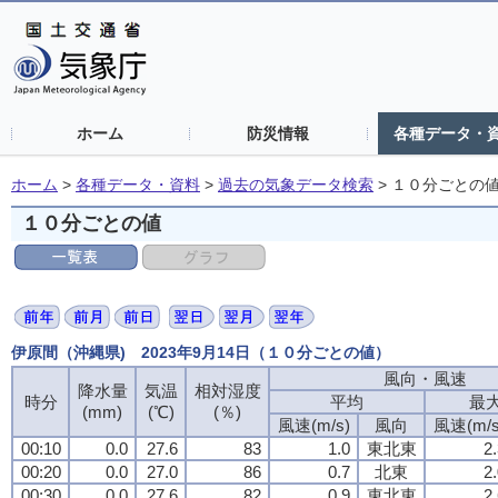
ホーム
防災情報
各種データ・
ホーム
>
各種データ・資料
>
過去の気象データ検索
>
１０分ごとの
１０分ごとの値
伊原間（沖縄県) 2023年9月14日（１０分ごとの値）
風向・風速
降水量
気温
相対湿度
時分
平均
最
(mm)
(℃)
(％)
風速(m/s)
風向
風速(m/s
00:10
0.0
27.6
83
1.0
東北東
2
00:20
0.0
27.0
86
0.7
北東
2
00:30
0.0
27.6
82
0.9
東北東
2