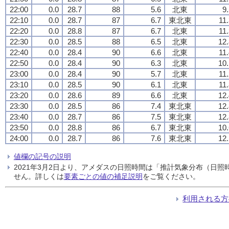
22:00
0.0
28.7
88
5.6
北東
9
22:10
0.0
28.7
87
6.7
東北東
11
22:20
0.0
28.8
87
6.7
北東
11
22:30
0.0
28.5
88
6.5
北東
12.
22:40
0.0
28.4
90
6.6
北東
11
22:50
0.0
28.4
90
6.3
北東
10.
23:00
0.0
28.4
90
5.7
北東
11
23:10
0.0
28.5
90
6.1
北東
11
23:20
0.0
28.6
89
6.6
北東
12.
23:30
0.0
28.5
86
7.4
東北東
12.
23:40
0.0
28.7
86
7.5
東北東
12.
23:50
0.0
28.8
86
6.7
東北東
10.
24:00
0.0
28.7
86
7.6
東北東
12.
値欄の記号の説明
2021年3月2日より、アメダスの日照時間は「推計気象分布（日
せん。詳しくは
要素ごとの値の補足説明
をご覧ください。
利用される方