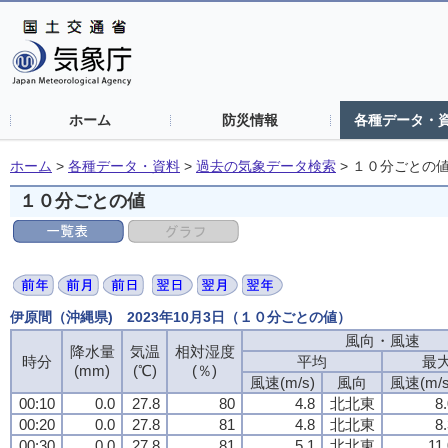
ホーム
防災情報
各種データ・
ホーム
>
各種データ・資料
>
過去の気象データ検索
>
１０分ごとの
１０分ごとの値
伊原間（沖縄県) 2023年10月3日（１０分ごとの値）
風向・風速
降水量
気温
相対湿度
時分
平均
最
(mm)
(℃)
(％)
風速(m/s)
風向
風速(m/s
00:10
0.0
27.8
80
4.8
北北東
8
00:20
0.0
27.8
81
4.8
北北東
8
00:30
0.0
27.8
81
5.1
北北東
11