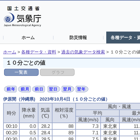
ホーム
防災情報
各種データ・
ホーム
>
各種データ・資料
>
過去の気象データ検索
>
１０分ごとの
１０分ごとの値
伊原間（沖縄県) 2023年10月4日（１０分ごとの値）
風向・風速
降水量
気温
相対湿度
時分
平均
最
(mm)
(℃)
(％)
風速(m/s)
風向
風速(m/s
00:10
0.0
28.2
88
7.3
東北東
11
00:20
0.5
28.4
89
7.1
東北東
11
00:30
0.0
28.5
88
7.5
東北東
11