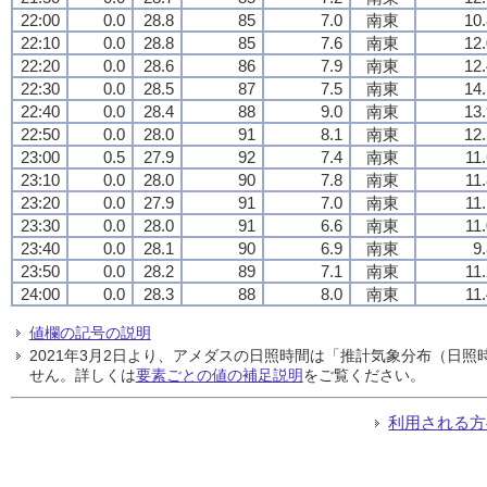
22:00
0.0
28.8
85
7.0
南東
10.
22:10
0.0
28.8
85
7.6
南東
12.
22:20
0.0
28.6
86
7.9
南東
12.
22:30
0.0
28.5
87
7.5
南東
14.
22:40
0.0
28.4
88
9.0
南東
13.
22:50
0.0
28.0
91
8.1
南東
12.
23:00
0.5
27.9
92
7.4
南東
11
23:10
0.0
28.0
90
7.8
南東
11
23:20
0.0
27.9
91
7.0
南東
11
23:30
0.0
28.0
91
6.6
南東
11
23:40
0.0
28.1
90
6.9
南東
9
23:50
0.0
28.2
89
7.1
南東
11
24:00
0.0
28.3
88
8.0
南東
11
値欄の記号の説明
2021年3月2日より、アメダスの日照時間は「推計気象分布（日
せん。詳しくは
要素ごとの値の補足説明
をご覧ください。
利用される方