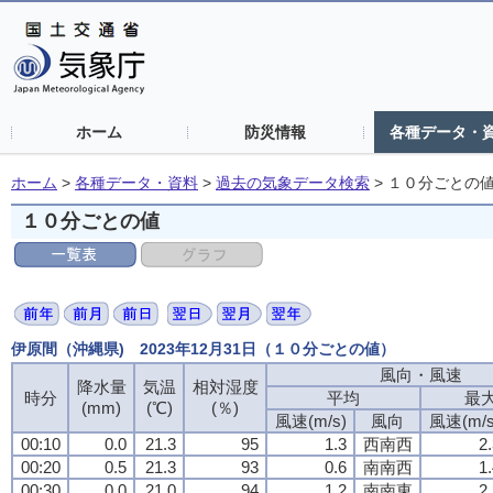
ホーム
防災情報
各種データ・
ホーム
>
各種データ・資料
>
過去の気象データ検索
>
１０分ごとの
１０分ごとの値
伊原間（沖縄県) 2023年12月31日（１０分ごとの値）
風向・風速
降水量
気温
相対湿度
時分
平均
最
(mm)
(℃)
(％)
風速(m/s)
風向
風速(m/s
00:10
0.0
21.3
95
1.3
西南西
2
00:20
0.5
21.3
93
0.6
南南西
1
00:30
0.0
21.0
94
1.2
南南東
2