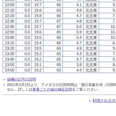
22:00
0.0
19.7
66
4.1
北北東
9
22:10
0.0
19.8
63
4.8
北北東
9
22:20
0.0
19.8
66
4.7
北北東
7
22:30
0.0
19.7
67
4.8
北北東
7
22:40
0.0
19.7
67
5.0
北北東
10.
22:50
0.0
19.6
65
5.9
北北東
10.
23:00
0.0
19.5
66
5.4
北北東
10.
23:10
0.0
19.4
66
4.7
北北東
8
23:20
0.0
19.5
63
4.8
北北東
9
23:30
0.0
19.2
65
4.3
北北東
7
23:40
0.0
19.2
65
4.7
北北東
9
23:50
0.0
19.1
65
3.8
北北東
8
24:00
0.0
19.2
63
4.9
北北東
9
値欄の記号の説明
2021年3月2日より、アメダスの日照時間は「推計気象分布（日
せん。詳しくは
要素ごとの値の補足説明
をご覧ください。
利用される方