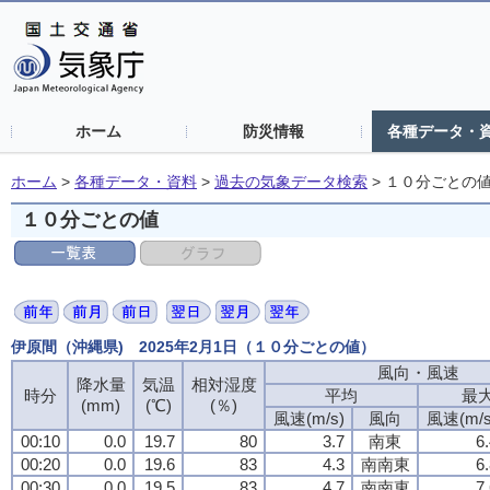
ホーム
防災情報
各種データ・
ホーム
>
各種データ・資料
>
過去の気象データ検索
>
１０分ごとの
１０分ごとの値
伊原間（沖縄県) 2025年2月1日（１０分ごとの値）
風向・風速
降水量
気温
相対湿度
時分
平均
最
(mm)
(℃)
(％)
風速(m/s)
風向
風速(m/s
00:10
0.0
19.7
80
3.7
南東
6
00:20
0.0
19.6
83
4.3
南南東
6
00:30
0.0
19.5
83
4.7
南南東
7