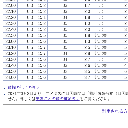
22:00
0.0
19.2
93
1.7
北
2
22:10
0.0
19.2
93
2.0
北
2
22:20
0.0
19.1
94
1.8
北
2
22:30
0.0
19.2
95
1.9
北
2
22:40
0.0
19.2
95
2.0
北
3
22:50
0.0
19.5
95
1.8
北北東
2
23:00
0.0
19.6
95
1.3
北北東
2
23:10
0.5
19.7
95
2.5
北北東
5
23:20
0.0
19.7
94
2.8
北北東
5
23:30
0.0
19.6
94
2.7
北
4
23:40
0.0
19.6
93
2.6
北北東
4
23:50
0.0
19.6
92
3.5
北北東
6
24:00
0.0
19.6
92
3.7
北北東
5
値欄の記号の説明
2021年3月2日より、アメダスの日照時間は「推計気象分布（日
せん。詳しくは
要素ごとの値の補足説明
をご覧ください。
利用される方