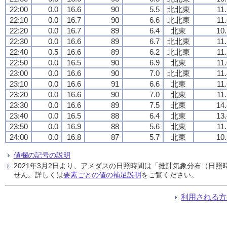
22:00
0.0
16.6
90
5.5
北北東
11
22:10
0.0
16.7
90
6.6
北北東
11
22:20
0.0
16.7
89
6.4
北東
10.
22:30
0.0
16.6
89
6.7
北北東
11
22:40
0.5
16.6
89
6.2
北北東
11
22:50
0.0
16.5
90
6.9
北東
11
23:00
0.0
16.6
90
7.0
北北東
11
23:10
0.0
16.6
91
6.6
北東
11
23:20
0.0
16.6
90
7.0
北東
11
23:30
0.0
16.6
89
7.5
北東
14.
23:40
0.0
16.5
88
6.4
北東
13.
23:50
0.0
16.9
88
5.6
北東
11
24:00
0.0
16.8
87
5.7
北東
10.
値欄の記号の説明
2021年3月2日より、アメダスの日照時間は「推計気象分布（日
せん。詳しくは
要素ごとの値の補足説明
をご覧ください。
利用される方