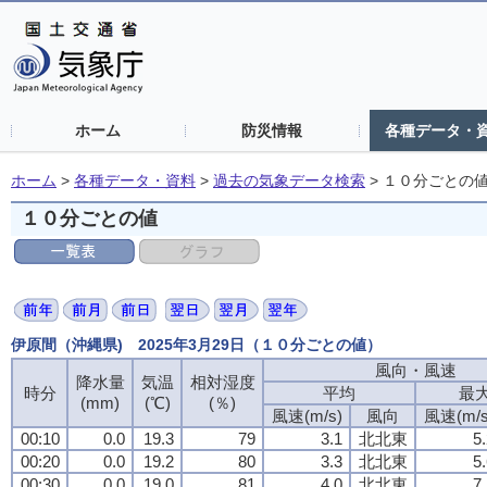
ホーム
防災情報
各種データ・
ホーム
>
各種データ・資料
>
過去の気象データ検索
>
１０分ごとの
１０分ごとの値
伊原間（沖縄県) 2025年3月29日（１０分ごとの値）
風向・風速
降水量
気温
相対湿度
時分
平均
最
(mm)
(℃)
(％)
風速(m/s)
風向
風速(m/s
00:10
0.0
19.3
79
3.1
北北東
5
00:20
0.0
19.2
80
3.3
北北東
5
00:30
0.0
19.0
81
4.0
北北東
7