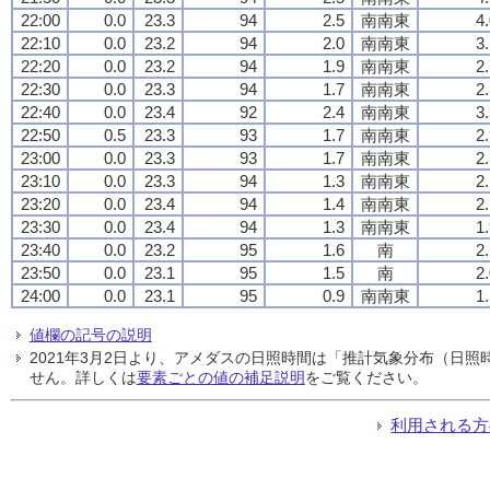
22:00
0.0
23.3
94
2.5
南南東
4
22:10
0.0
23.2
94
2.0
南南東
3
22:20
0.0
23.2
94
1.9
南南東
2
22:30
0.0
23.3
94
1.7
南南東
2
22:40
0.0
23.4
92
2.4
南南東
3
22:50
0.5
23.3
93
1.7
南南東
2
23:00
0.0
23.3
93
1.7
南南東
2
23:10
0.0
23.3
94
1.3
南南東
2
23:20
0.0
23.4
94
1.4
南南東
2
23:30
0.0
23.4
94
1.3
南南東
1
23:40
0.0
23.2
95
1.6
南
2
23:50
0.0
23.1
95
1.5
南
2
24:00
0.0
23.1
95
0.9
南南東
1
値欄の記号の説明
2021年3月2日より、アメダスの日照時間は「推計気象分布（日
せん。詳しくは
要素ごとの値の補足説明
をご覧ください。
利用される方