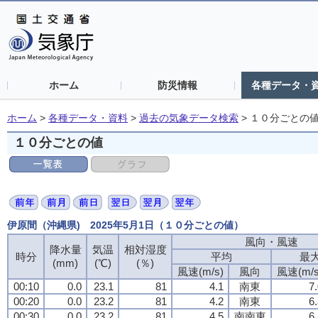
ホーム
防災情報
各種データ・
ホーム
>
各種データ・資料
>
過去の気象データ検索
>
１０分ごとの
１０分ごとの値
伊原間（沖縄県) 2025年5月1日（１０分ごとの値）
風向・風速
降水量
気温
相対湿度
時分
平均
最
(mm)
(℃)
(％)
風速(m/s)
風向
風速(m/s
00:10
0.0
23.1
81
4.1
南東
7
00:20
0.0
23.2
81
4.2
南東
6
00:30
0.0
23.2
81
4.5
南南東
6