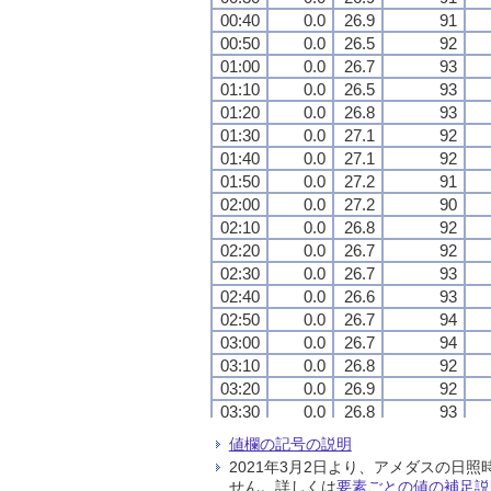
00:40
00:40
00:40
00:40
0.0
0.0
0.0
0.0
26.9
26.9
26.9
26.9
91
91
91
91
00:50
00:50
00:50
00:50
0.0
0.0
0.0
0.0
26.5
26.5
26.5
26.5
92
92
92
92
01:00
01:00
01:00
01:00
0.0
0.0
0.0
0.0
26.7
26.7
26.7
26.7
93
93
93
93
01:10
01:10
01:10
01:10
0.0
0.0
0.0
0.0
26.5
26.5
26.5
26.5
93
93
93
93
01:20
01:20
01:20
01:20
0.0
0.0
0.0
0.0
26.8
26.8
26.8
26.8
93
93
93
93
01:30
01:30
01:30
01:30
0.0
0.0
0.0
0.0
27.1
27.1
27.1
27.1
92
92
92
92
01:40
01:40
01:40
01:40
0.0
0.0
0.0
0.0
27.1
27.1
27.1
27.1
92
92
92
92
01:50
01:50
01:50
01:50
0.0
0.0
0.0
0.0
27.2
27.2
27.2
27.2
91
91
91
91
02:00
02:00
02:00
02:00
0.0
0.0
0.0
0.0
27.2
27.2
27.2
27.2
90
90
90
90
02:10
02:10
02:10
02:10
0.0
0.0
0.0
0.0
26.8
26.8
26.8
26.8
92
92
92
92
02:20
02:20
02:20
02:20
0.0
0.0
0.0
0.0
26.7
26.7
26.7
26.7
92
92
92
92
02:30
02:30
02:30
02:30
0.0
0.0
0.0
0.0
26.7
26.7
26.7
26.7
93
93
93
93
02:40
02:40
02:40
02:40
0.0
0.0
0.0
0.0
26.6
26.6
26.6
26.6
93
93
93
93
02:50
02:50
02:50
02:50
0.0
0.0
0.0
0.0
26.7
26.7
26.7
26.7
94
94
94
94
03:00
03:00
03:00
03:00
0.0
0.0
0.0
0.0
26.7
26.7
26.7
26.7
94
94
94
94
03:10
03:10
03:10
03:10
0.0
0.0
0.0
0.0
26.8
26.8
26.8
26.8
92
92
92
92
03:20
03:20
03:20
03:20
0.0
0.0
0.0
0.0
26.9
26.9
26.9
26.9
92
92
92
92
03:30
03:30
03:30
03:30
0.0
0.0
0.0
0.0
26.8
26.8
26.8
26.8
93
93
93
93
03:40
03:40
03:40
03:40
0.0
0.0
0.0
0.0
26.8
26.8
26.8
26.8
92
92
92
92
値欄の記号の説明
03:50
03:50
03:50
03:50
0.0
0.0
0.0
0.0
26.7
26.7
26.7
26.7
92
92
92
92
2021年3月2日より、アメダスの
04:00
04:00
04:00
04:00
0.0
0.0
0.0
0.0
27.0
27.0
27.0
27.0
92
92
92
92
せん。詳しくは
要素ごとの値の補足説