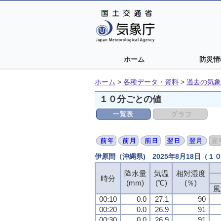
ホーム
防災情
ホーム
>
各種データ・資料
>
過去の気象
１０分ごとの値
伊原間（沖縄県) 2025年8月18日（１
降水量
降水量
降水量
降水量
気温
気温
気温
気温
相対湿度
相対湿度
相対湿度
相対湿度
時分
時分
時分
時分
(mm)
(mm)
(mm)
(mm)
(℃)
(℃)
(℃)
(℃)
(％)
(％)
(％)
(％)
風
風
風
風
00:10
00:10
00:10
00:10
0.0
0.0
0.0
0.0
27.1
27.1
27.1
27.1
90
90
90
90
00:20
00:20
00:20
00:20
0.0
0.0
0.0
0.0
26.9
26.9
26.9
26.9
91
91
91
91
00:30
00:30
00:30
00:30
0.0
0.0
0.0
0.0
26.9
26.9
26.9
26.9
91
91
91
91