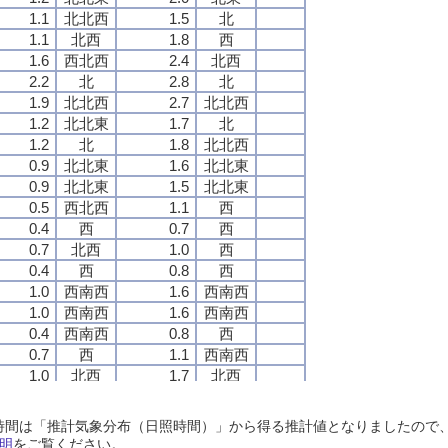
1.1
1.1
1.1
1.1
北北西
北北西
北北西
北北西
1.5
1.5
1.5
1.5
北
北
北
北
1.1
1.1
1.1
1.1
北西
北西
北西
北西
1.8
1.8
1.8
1.8
西
西
西
西
1.6
1.6
1.6
1.6
西北西
西北西
西北西
西北西
2.4
2.4
2.4
2.4
北西
北西
北西
北西
2.2
2.2
2.2
2.2
北
北
北
北
2.8
2.8
2.8
2.8
北
北
北
北
1.9
1.9
1.9
1.9
北北西
北北西
北北西
北北西
2.7
2.7
2.7
2.7
北北西
北北西
北北西
北北西
1.2
1.2
1.2
1.2
北北東
北北東
北北東
北北東
1.7
1.7
1.7
1.7
北
北
北
北
1.2
1.2
1.2
1.2
北
北
北
北
1.8
1.8
1.8
1.8
北北西
北北西
北北西
北北西
0.9
0.9
0.9
0.9
北北東
北北東
北北東
北北東
1.6
1.6
1.6
1.6
北北東
北北東
北北東
北北東
0.9
0.9
0.9
0.9
北北東
北北東
北北東
北北東
1.5
1.5
1.5
1.5
北北東
北北東
北北東
北北東
0.5
0.5
0.5
0.5
西北西
西北西
西北西
西北西
1.1
1.1
1.1
1.1
西
西
西
西
0.4
0.4
0.4
0.4
西
西
西
西
0.7
0.7
0.7
0.7
西
西
西
西
0.7
0.7
0.7
0.7
北西
北西
北西
北西
1.0
1.0
1.0
1.0
西
西
西
西
0.4
0.4
0.4
0.4
西
西
西
西
0.8
0.8
0.8
0.8
西
西
西
西
1.0
1.0
1.0
1.0
西南西
西南西
西南西
西南西
1.6
1.6
1.6
1.6
西南西
西南西
西南西
西南西
1.0
1.0
1.0
1.0
西南西
西南西
西南西
西南西
1.6
1.6
1.6
1.6
西南西
西南西
西南西
西南西
0.4
0.4
0.4
0.4
西南西
西南西
西南西
西南西
0.8
0.8
0.8
0.8
西
西
西
西
0.7
0.7
0.7
0.7
西
西
西
西
1.1
1.1
1.1
1.1
西南西
西南西
西南西
西南西
1.0
1.0
1.0
1.0
北西
北西
北西
北西
1.7
1.7
1.7
1.7
北西
北西
北西
北西
0.5
0.5
0.5
0.5
北
北
北
北
1.1
1.1
1.1
1.1
北北西
北北西
北北西
北北西
0.5
0.5
0.5
0.5
北北西
北北西
北北西
北北西
1.0
1.0
1.0
1.0
北北東
北北東
北北東
北北東
日照時間は「推計気象分布（日照時間）」から得る推計値となりましたの
0.6
0.6
0.6
0.6
西北西
西北西
西北西
西北西
1.2
1.2
1.2
1.2
北西
北西
北西
北西
明
をご覧ください。