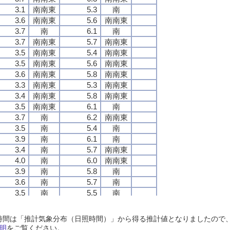
3.1
3.1
3.1
3.1
南南東
南南東
南南東
南南東
5.3
5.3
5.3
5.3
南
南
南
南
3.6
3.6
3.6
3.6
南南東
南南東
南南東
南南東
5.6
5.6
5.6
5.6
南南東
南南東
南南東
南南東
3.7
3.7
3.7
3.7
南
南
南
南
6.1
6.1
6.1
6.1
南
南
南
南
3.7
3.7
3.7
3.7
南南東
南南東
南南東
南南東
5.7
5.7
5.7
5.7
南南東
南南東
南南東
南南東
3.5
3.5
3.5
3.5
南南東
南南東
南南東
南南東
5.4
5.4
5.4
5.4
南南東
南南東
南南東
南南東
3.5
3.5
3.5
3.5
南南東
南南東
南南東
南南東
5.6
5.6
5.6
5.6
南南東
南南東
南南東
南南東
3.6
3.6
3.6
3.6
南南東
南南東
南南東
南南東
5.8
5.8
5.8
5.8
南南東
南南東
南南東
南南東
3.3
3.3
3.3
3.3
南南東
南南東
南南東
南南東
5.3
5.3
5.3
5.3
南南東
南南東
南南東
南南東
3.4
3.4
3.4
3.4
南南東
南南東
南南東
南南東
5.8
5.8
5.8
5.8
南南東
南南東
南南東
南南東
3.5
3.5
3.5
3.5
南南東
南南東
南南東
南南東
6.1
6.1
6.1
6.1
南
南
南
南
3.7
3.7
3.7
3.7
南
南
南
南
6.2
6.2
6.2
6.2
南南東
南南東
南南東
南南東
3.5
3.5
3.5
3.5
南
南
南
南
5.4
5.4
5.4
5.4
南
南
南
南
3.9
3.9
3.9
3.9
南
南
南
南
6.1
6.1
6.1
6.1
南
南
南
南
3.4
3.4
3.4
3.4
南
南
南
南
5.7
5.7
5.7
5.7
南南東
南南東
南南東
南南東
4.0
4.0
4.0
4.0
南
南
南
南
6.0
6.0
6.0
6.0
南南東
南南東
南南東
南南東
3.9
3.9
3.9
3.9
南
南
南
南
5.8
5.8
5.8
5.8
南
南
南
南
3.6
3.6
3.6
3.6
南
南
南
南
5.7
5.7
5.7
5.7
南
南
南
南
3.5
3.5
3.5
3.5
南
南
南
南
5.5
5.5
5.5
5.5
南
南
南
南
3.3
3.3
3.3
3.3
南
南
南
南
4.9
4.9
4.9
4.9
南
南
南
南
3.0
3.0
3.0
3.0
南
南
南
南
5.3
5.3
5.3
5.3
南南西
南南西
南南西
南南西
日照時間は「推計気象分布（日照時間）」から得る推計値となりましたの
3.1
3.1
3.1
3.1
南
南
南
南
4.5
4.5
4.5
4.5
南南西
南南西
南南西
南南西
明
をご覧ください。