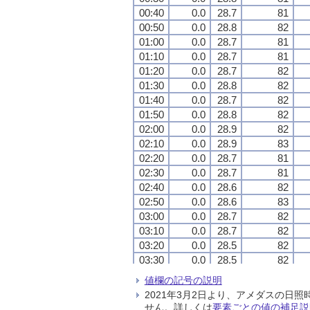
00:40
00:40
00:40
00:40
0.0
0.0
0.0
0.0
28.7
28.7
28.7
28.7
81
81
81
81
00:50
00:50
00:50
00:50
0.0
0.0
0.0
0.0
28.8
28.8
28.8
28.8
82
82
82
82
01:00
01:00
01:00
01:00
0.0
0.0
0.0
0.0
28.7
28.7
28.7
28.7
81
81
81
81
01:10
01:10
01:10
01:10
0.0
0.0
0.0
0.0
28.7
28.7
28.7
28.7
81
81
81
81
01:20
01:20
01:20
01:20
0.0
0.0
0.0
0.0
28.7
28.7
28.7
28.7
82
82
82
82
01:30
01:30
01:30
01:30
0.0
0.0
0.0
0.0
28.8
28.8
28.8
28.8
82
82
82
82
01:40
01:40
01:40
01:40
0.0
0.0
0.0
0.0
28.7
28.7
28.7
28.7
82
82
82
82
01:50
01:50
01:50
01:50
0.0
0.0
0.0
0.0
28.8
28.8
28.8
28.8
82
82
82
82
02:00
02:00
02:00
02:00
0.0
0.0
0.0
0.0
28.9
28.9
28.9
28.9
82
82
82
82
02:10
02:10
02:10
02:10
0.0
0.0
0.0
0.0
28.9
28.9
28.9
28.9
83
83
83
83
02:20
02:20
02:20
02:20
0.0
0.0
0.0
0.0
28.7
28.7
28.7
28.7
81
81
81
81
02:30
02:30
02:30
02:30
0.0
0.0
0.0
0.0
28.7
28.7
28.7
28.7
81
81
81
81
02:40
02:40
02:40
02:40
0.0
0.0
0.0
0.0
28.6
28.6
28.6
28.6
82
82
82
82
02:50
02:50
02:50
02:50
0.0
0.0
0.0
0.0
28.6
28.6
28.6
28.6
83
83
83
83
03:00
03:00
03:00
03:00
0.0
0.0
0.0
0.0
28.7
28.7
28.7
28.7
82
82
82
82
03:10
03:10
03:10
03:10
0.0
0.0
0.0
0.0
28.7
28.7
28.7
28.7
82
82
82
82
03:20
03:20
03:20
03:20
0.0
0.0
0.0
0.0
28.5
28.5
28.5
28.5
82
82
82
82
03:30
03:30
03:30
03:30
0.0
0.0
0.0
0.0
28.5
28.5
28.5
28.5
82
82
82
82
03:40
03:40
03:40
03:40
0.0
0.0
0.0
0.0
28.5
28.5
28.5
28.5
82
82
82
82
値欄の記号の説明
03:50
03:50
03:50
03:50
0.0
0.0
0.0
0.0
28.4
28.4
28.4
28.4
82
82
82
82
2021年3月2日より、アメダスの
04:00
04:00
04:00
04:00
0.0
0.0
0.0
0.0
28.5
28.5
28.5
28.5
83
83
83
83
せん。詳しくは
要素ごとの値の補足説