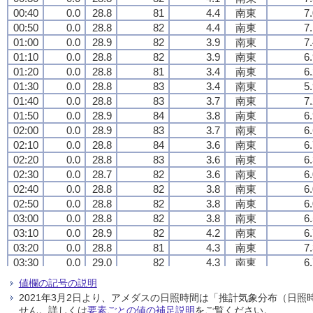
00:40
00:40
00:40
00:40
0.0
0.0
0.0
0.0
28.8
28.8
28.8
28.8
81
81
81
81
4.4
4.4
4.4
4.4
南東
南東
南東
南東
7
7
7
7
00:50
00:50
00:50
00:50
0.0
0.0
0.0
0.0
28.8
28.8
28.8
28.8
82
82
82
82
4.4
4.4
4.4
4.4
南東
南東
南東
南東
7
7
7
7
01:00
01:00
01:00
01:00
0.0
0.0
0.0
0.0
28.9
28.9
28.9
28.9
82
82
82
82
3.9
3.9
3.9
3.9
南東
南東
南東
南東
7
7
7
7
01:10
01:10
01:10
01:10
0.0
0.0
0.0
0.0
28.8
28.8
28.8
28.8
82
82
82
82
3.9
3.9
3.9
3.9
南東
南東
南東
南東
6
6
6
6
01:20
01:20
01:20
01:20
0.0
0.0
0.0
0.0
28.8
28.8
28.8
28.8
81
81
81
81
3.4
3.4
3.4
3.4
南東
南東
南東
南東
6
6
6
6
01:30
01:30
01:30
01:30
0.0
0.0
0.0
0.0
28.8
28.8
28.8
28.8
83
83
83
83
3.4
3.4
3.4
3.4
南東
南東
南東
南東
5
5
5
5
01:40
01:40
01:40
01:40
0.0
0.0
0.0
0.0
28.8
28.8
28.8
28.8
83
83
83
83
3.7
3.7
3.7
3.7
南東
南東
南東
南東
7
7
7
7
01:50
01:50
01:50
01:50
0.0
0.0
0.0
0.0
28.9
28.9
28.9
28.9
84
84
84
84
3.8
3.8
3.8
3.8
南東
南東
南東
南東
6
6
6
6
02:00
02:00
02:00
02:00
0.0
0.0
0.0
0.0
28.9
28.9
28.9
28.9
83
83
83
83
3.7
3.7
3.7
3.7
南東
南東
南東
南東
6
6
6
6
02:10
02:10
02:10
02:10
0.0
0.0
0.0
0.0
28.8
28.8
28.8
28.8
84
84
84
84
3.6
3.6
3.6
3.6
南東
南東
南東
南東
6
6
6
6
02:20
02:20
02:20
02:20
0.0
0.0
0.0
0.0
28.8
28.8
28.8
28.8
83
83
83
83
3.6
3.6
3.6
3.6
南東
南東
南東
南東
6
6
6
6
02:30
02:30
02:30
02:30
0.0
0.0
0.0
0.0
28.7
28.7
28.7
28.7
82
82
82
82
3.6
3.6
3.6
3.6
南東
南東
南東
南東
6
6
6
6
02:40
02:40
02:40
02:40
0.0
0.0
0.0
0.0
28.8
28.8
28.8
28.8
82
82
82
82
3.8
3.8
3.8
3.8
南東
南東
南東
南東
6
6
6
6
02:50
02:50
02:50
02:50
0.0
0.0
0.0
0.0
28.8
28.8
28.8
28.8
82
82
82
82
3.8
3.8
3.8
3.8
南東
南東
南東
南東
6
6
6
6
03:00
03:00
03:00
03:00
0.0
0.0
0.0
0.0
28.8
28.8
28.8
28.8
82
82
82
82
3.8
3.8
3.8
3.8
南東
南東
南東
南東
6
6
6
6
03:10
03:10
03:10
03:10
0.0
0.0
0.0
0.0
28.9
28.9
28.9
28.9
82
82
82
82
4.2
4.2
4.2
4.2
南東
南東
南東
南東
6
6
6
6
03:20
03:20
03:20
03:20
0.0
0.0
0.0
0.0
28.8
28.8
28.8
28.8
81
81
81
81
4.3
4.3
4.3
4.3
南東
南東
南東
南東
7
7
7
7
03:30
03:30
03:30
03:30
0.0
0.0
0.0
0.0
29.0
29.0
29.0
29.0
82
82
82
82
4.3
4.3
4.3
4.3
南東
南東
南東
南東
6
6
6
6
03:40
03:40
03:40
03:40
0.0
0.0
0.0
0.0
28.9
28.9
28.9
28.9
82
82
82
82
4.3
4.3
4.3
4.3
南南東
南南東
南南東
南南東
7
7
7
7
値欄の記号の説明
03:50
03:50
03:50
03:50
0.0
0.0
0.0
0.0
28.7
28.7
28.7
28.7
80
80
80
80
4.3
4.3
4.3
4.3
南南東
南南東
南南東
南南東
7
7
7
7
2021年3月2日より、アメダスの日照時間は「推計気象分布（日
04:00
04:00
04:00
04:00
0.0
0.0
0.0
0.0
28.8
28.8
28.8
28.8
81
81
81
81
4.7
4.7
4.7
4.7
南南東
南南東
南南東
南南東
7
7
7
7
せん。詳しくは
要素ごとの値の補足説明
をご覧ください。