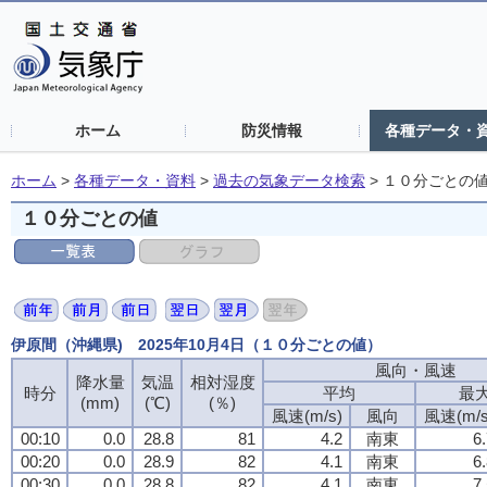
ホーム
防災情報
各種データ・
ホーム
>
各種データ・資料
>
過去の気象データ検索
>
１０分ごとの
１０分ごとの値
伊原間（沖縄県) 2025年10月4日（１０分ごとの値）
風向・風速
風向・風速
風向・風速
風向・風速
降水量
降水量
降水量
降水量
気温
気温
気温
気温
相対湿度
相対湿度
相対湿度
相対湿度
時分
時分
時分
時分
平均
平均
平均
平均
最
最
最
最
(mm)
(mm)
(mm)
(mm)
(℃)
(℃)
(℃)
(℃)
(％)
(％)
(％)
(％)
風速(m/s)
風速(m/s)
風速(m/s)
風速(m/s)
風向
風向
風向
風向
風速(m/s
風速(m/s
風速(m/s
風速(m/s
00:10
00:10
00:10
00:10
0.0
0.0
0.0
0.0
28.8
28.8
28.8
28.8
81
81
81
81
4.2
4.2
4.2
4.2
南東
南東
南東
南東
6
6
6
6
00:20
00:20
00:20
00:20
0.0
0.0
0.0
0.0
28.9
28.9
28.9
28.9
82
82
82
82
4.1
4.1
4.1
4.1
南東
南東
南東
南東
6
6
6
6
00:30
00:30
00:30
00:30
0.0
0.0
0.0
0.0
28.8
28.8
28.8
28.8
82
82
82
82
4.1
4.1
4.1
4.1
南東
南東
南東
南東
7
7
7
7