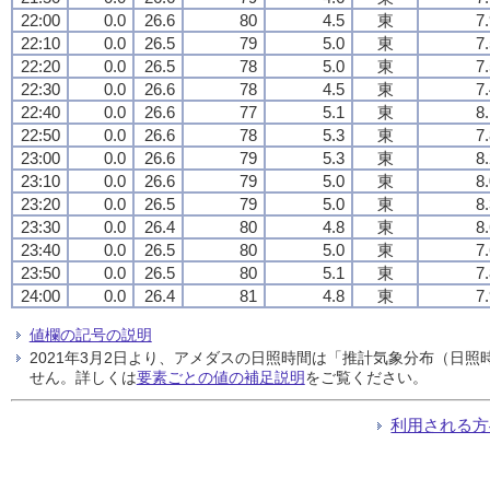
22:00
0.0
26.6
80
4.5
東
7
22:10
0.0
26.5
79
5.0
東
7
22:20
0.0
26.5
78
5.0
東
7
22:30
0.0
26.6
78
4.5
東
7
22:40
0.0
26.6
77
5.1
東
8
22:50
0.0
26.6
78
5.3
東
7
23:00
0.0
26.6
79
5.3
東
8
23:10
0.0
26.6
79
5.0
東
8
23:20
0.0
26.5
79
5.0
東
8
23:30
0.0
26.4
80
4.8
東
8
23:40
0.0
26.5
80
5.0
東
7
23:50
0.0
26.5
80
5.1
東
7
24:00
0.0
26.4
81
4.8
東
7
値欄の記号の説明
2021年3月2日より、アメダスの日照時間は「推計気象分布（日
せん。詳しくは
要素ごとの値の補足説明
をご覧ください。
利用される方