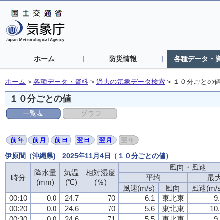
ホーム
防災情報
各種データ・
ホーム
>
各種データ・資料
>
過去の気象データ検索
>
１０分ごとの
１０分ごとの値
伊原間（沖縄県) 2025年11月4日（１０分ごとの値）
風向・風速
降水量
気温
相対湿度
時分
平均
最
(mm)
(℃)
(％)
風速(m/s)
風向
風速(m/s
00:10
0.0
24.7
70
6.1
東北東
9
00:20
0.0
24.6
70
5.6
東北東
10.
00:30
0.0
24.6
71
5.5
東北東
9