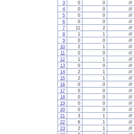
3
0
0
///
4
0
0
///
5
0
0
///
6
0
0
///
7
11
2
///
8
1
1
///
9
0
0
///
10
2
1
///
11
0
0
///
12
1
1
///
13
0
0
///
14
2
1
///
15
2
1
///
16
0
0
///
17
0
0
///
18
0
0
///
19
0
0
///
20
0
0
///
21
3
1
///
22
6
1
///
23
2
1
///