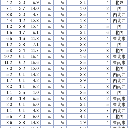
-4.2
-2.0
-9.9
///
///
2.1
4
北東
-7.1
-2.7
-14.0
///
///
1.0
2
西
-3.8
-2.0
-4.7
///
///
2.5
4
西北西
-4.4
-1.2
-12.3
///
///
1.8
4
西北西
1.3
3.9
-12.4
///
///
3.2
5
西
-1.5
1.7
-9.1
///
///
3.1
6
北西
-6.5
-1.6
-11.8
///
///
2.3
4
東北東
-1.2
2.8
-7.1
///
///
2.3
4
西
-5.8
-2.4
-11.7
///
///
2.0
3
北西
-10.2
-6.1
-15.4
///
///
1.6
3
東北東
-11.2
-6.2
-15.6
///
///
2.5
4
東南東
-7.0
-3.2
-12.0
///
///
2.0
3
北西
-5.2
-0.1
-14.2
///
///
2.3
4
西南西
-1.7
-0.1
-4.2
///
///
2.9
4
西北西
-3.3
-1.1
-8.2
///
///
1.7
3
西南西
1.1
2.5
-1.0
///
///
2.5
3
西
-2.9
1.9
-9.5
///
///
0.8
2
東南東
-2.0
-0.1
-5.0
///
///
3.1
5
東北東
-1.1
-0.1
-4.3
///
///
2.8
7
西北西
-5.5
-4.0
-8.0
///
///
4.1
7
北西
-8.6
-3.8
-14.3
///
///
1.9
4
東南東