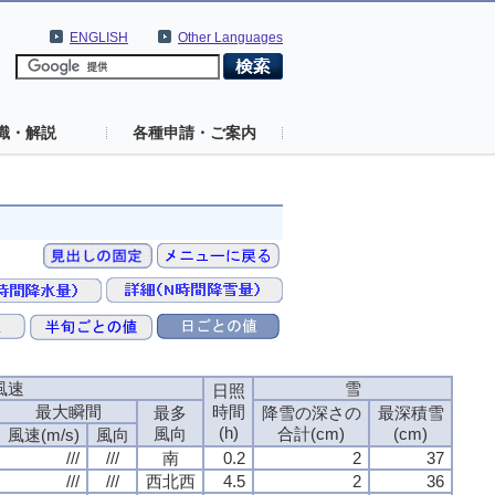
ENGLISH
Other Languages
識・解説
各種申請・ご案内
風速
雪
日照
最大瞬間
時間
最多
降雪の深さの
最深積雪
(h)
風向
合計(cm)
(cm)
風速(m/s)
風向
///
///
南
0.2
2
37
///
///
西北西
4.5
2
36