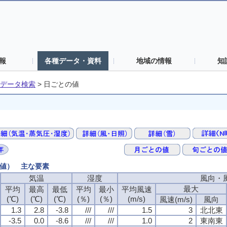
報
各種データ・資料
地域の情報
知
データ検索
>
日ごとの値
の値） 主な要素
気温
湿度
風向・
最大
平均
最高
最低
平均
最小
平均風速
(℃)
(℃)
(℃)
(％)
(％)
(m/s)
風速(m/s)
風向
1.3
2.8
-3.8
///
///
1.5
3
北北東
-3.5
0.0
-8.6
///
///
1.0
2
東南東