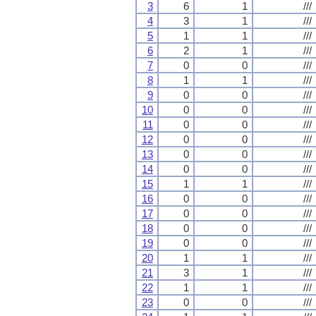
3
6
1
///
4
3
1
///
5
1
1
///
6
2
1
///
7
0
0
///
8
1
1
///
9
0
0
///
10
0
0
///
11
0
0
///
12
0
0
///
13
0
0
///
14
0
0
///
15
1
1
///
16
0
0
///
17
0
0
///
18
0
0
///
19
0
0
///
20
1
1
///
21
3
1
///
22
1
1
///
23
0
0
///