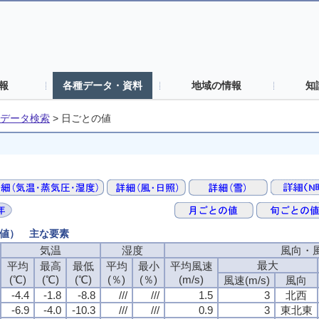
報
各種データ・資料
地域の情報
知
データ検索
>
日ごとの値
の値） 主な要素
気温
湿度
風向・
最大
平均
最高
最低
平均
最小
平均風速
(℃)
(℃)
(℃)
(％)
(％)
(m/s)
風速(m/s)
風向
-4.4
-1.8
-8.8
///
///
1.5
3
北西
-6.9
-4.0
-10.3
///
///
0.9
3
東北東