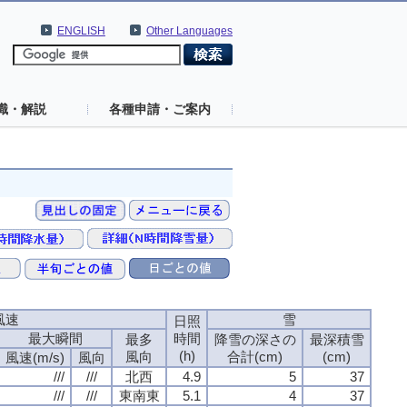
ENGLISH
Other Languages
識・解説
各種申請・ご案内
風速
雪
日照
最大瞬間
時間
最多
降雪の深さの
最深積雪
(h)
風向
合計(cm)
(cm)
風速(m/s)
風向
///
///
北西
4.9
5
37
///
///
東南東
5.1
4
37