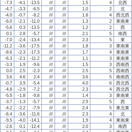
-7.3
-4.1
-13.5
///
///
1.5
4
北西
-4.7
-3.3
-6.5
///
///
1.0
2
北
-4.0
-0.7
-8.2
///
///
1.8
4
西北西
-6.0
-2.1
-11.0
///
///
1.3
2
東南東
-5.6
0.3
-13.5
///
///
1.2
2
西
0.1
2.8
-5.7
///
///
2.1
5
南西
-7.0
-2.4
-13.4
///
///
2.3
5
東
-11.2
-3.6
-17.5
///
///
1.8
3
東南東
-8.6
-2.3
-17.3
///
///
1.7
4
東南東
-6.3
-2.1
-11.2
///
///
1.1
3
東南東
-3.3
1.9
-9.6
///
///
1.5
3
西南西
0.0
2.5
-2.3
///
///
2.5
5
西南西
3.6
4.6
2.4
///
///
3.6
5
南南西
-0.7
3.9
-5.4
///
///
4.0
6
西北西
-4.8
-2.9
-7.2
///
///
2.3
4
西北西
-5.5
-1.8
-9.8
///
///
1.4
3
東南東
-3.7
-1.3
-5.7
///
///
2.9
5
西
-4.2
-2.2
-7.9
///
///
2.4
5
東北東
-6.4
-3.6
-11.6
///
///
2.3
4
北
-9.5
-4.0
-14.1
///
///
1.9
4
東南東
-2.6
0.1
-12.4
///
///
2.0
3
南西