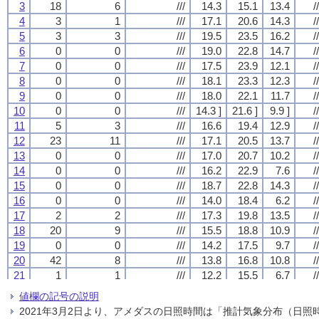
3
3
3
3
18
18
18
18
6
6
6
6
///
///
///
///
14.3
14.3
14.3
14.3
15.1
15.1
15.1
15.1
13.4
13.4
13.4
13.4
//
//
//
//
4
4
4
4
3
3
3
3
1
1
1
1
///
///
///
///
17.1
17.1
17.1
17.1
20.6
20.6
20.6
20.6
14.3
14.3
14.3
14.3
//
//
//
//
5
5
5
5
3
3
3
3
3
3
3
3
///
///
///
///
19.5
19.5
19.5
19.5
23.5
23.5
23.5
23.5
16.2
16.2
16.2
16.2
//
//
//
//
6
6
6
6
0
0
0
0
0
0
0
0
///
///
///
///
19.0
19.0
19.0
19.0
22.8
22.8
22.8
22.8
14.7
14.7
14.7
14.7
//
//
//
//
7
7
7
7
0
0
0
0
0
0
0
0
///
///
///
///
17.5
17.5
17.5
17.5
23.9
23.9
23.9
23.9
12.1
12.1
12.1
12.1
//
//
//
//
8
8
8
8
0
0
0
0
0
0
0
0
///
///
///
///
18.1
18.1
18.1
18.1
23.3
23.3
23.3
23.3
12.3
12.3
12.3
12.3
//
//
//
//
9
9
9
9
0
0
0
0
0
0
0
0
///
///
///
///
18.0
18.0
18.0
18.0
22.1
22.1
22.1
22.1
11.7
11.7
11.7
11.7
//
//
//
//
10
10
10
10
0
0
0
0
0
0
0
0
///
///
///
///
14.3 ]
14.3 ]
14.3 ]
14.3 ]
21.6 ]
21.6 ]
21.6 ]
21.6 ]
9.9 ]
9.9 ]
9.9 ]
9.9 ]
//
//
//
//
11
11
11
11
5
5
5
5
3
3
3
3
///
///
///
///
16.6
16.6
16.6
16.6
19.4
19.4
19.4
19.4
12.9
12.9
12.9
12.9
//
//
//
//
12
12
12
12
23
23
23
23
11
11
11
11
///
///
///
///
17.1
17.1
17.1
17.1
20.5
20.5
20.5
20.5
13.7
13.7
13.7
13.7
//
//
//
//
13
13
13
13
0
0
0
0
0
0
0
0
///
///
///
///
17.0
17.0
17.0
17.0
20.7
20.7
20.7
20.7
10.2
10.2
10.2
10.2
//
//
//
//
14
14
14
14
0
0
0
0
0
0
0
0
///
///
///
///
16.2
16.2
16.2
16.2
22.9
22.9
22.9
22.9
7.6
7.6
7.6
7.6
//
//
//
//
15
15
15
15
0
0
0
0
0
0
0
0
///
///
///
///
18.7
18.7
18.7
18.7
22.8
22.8
22.8
22.8
14.3
14.3
14.3
14.3
//
//
//
//
16
16
16
16
0
0
0
0
0
0
0
0
///
///
///
///
14.0
14.0
14.0
14.0
18.4
18.4
18.4
18.4
6.2
6.2
6.2
6.2
//
//
//
//
17
17
17
17
2
2
2
2
2
2
2
2
///
///
///
///
17.3
17.3
17.3
17.3
19.8
19.8
19.8
19.8
13.5
13.5
13.5
13.5
//
//
//
//
18
18
18
18
20
20
20
20
9
9
9
9
///
///
///
///
15.5
15.5
15.5
15.5
18.8
18.8
18.8
18.8
10.9
10.9
10.9
10.9
//
//
//
//
19
19
19
19
0
0
0
0
0
0
0
0
///
///
///
///
14.2
14.2
14.2
14.2
17.5
17.5
17.5
17.5
9.7
9.7
9.7
9.7
//
//
//
//
20
20
20
20
42
42
42
42
8
8
8
8
///
///
///
///
13.8
13.8
13.8
13.8
16.8
16.8
16.8
16.8
10.8
10.8
10.8
10.8
//
//
//
//
21
21
21
21
1
1
1
1
1
1
1
1
///
///
///
///
12.2
12.2
12.2
12.2
15.5
15.5
15.5
15.5
6.7
6.7
6.7
6.7
//
//
//
//
22
22
22
22
0
0
0
0
0
0
0
0
///
///
///
///
12.4
12.4
12.4
12.4
17.8
17.8
17.8
17.8
6.5
6.5
6.5
6.5
//
//
//
//
値欄の記号の説明
23
23
23
23
0
0
0
0
0
0
0
0
///
///
///
///
12.1
12.1
12.1
12.1
18.6
18.6
18.6
18.6
6.4
6.4
6.4
6.4
//
//
//
//
2021年3月2日より、アメダスの日照時間は「推計気象分布（日