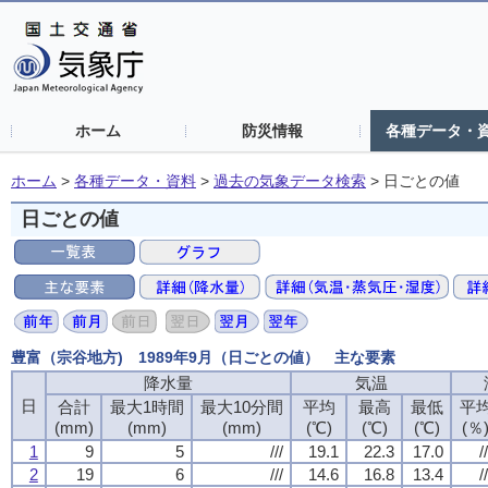
ホーム
防災情報
各種データ・
ホーム
>
各種データ・資料
>
過去の気象データ検索
>
日ごとの値
日ごとの値
豊富（宗谷地方) 1989年9月（日ごとの値） 主な要素
降水量
降水量
降水量
降水量
気温
気温
気温
気温
日
日
日
日
合計
合計
合計
合計
最大1時間
最大1時間
最大1時間
最大1時間
最大10分間
最大10分間
最大10分間
最大10分間
平均
平均
平均
平均
最高
最高
最高
最高
最低
最低
最低
最低
平
平
平
平
(mm)
(mm)
(mm)
(mm)
(mm)
(mm)
(mm)
(mm)
(mm)
(mm)
(mm)
(mm)
(℃)
(℃)
(℃)
(℃)
(℃)
(℃)
(℃)
(℃)
(℃)
(℃)
(℃)
(℃)
(％
(％
(％
(％
1
1
1
1
9
9
9
9
5
5
5
5
///
///
///
///
19.1
19.1
19.1
19.1
22.3
22.3
22.3
22.3
17.0
17.0
17.0
17.0
//
//
//
//
2
2
2
2
19
19
19
19
6
6
6
6
///
///
///
///
14.6
14.6
14.6
14.6
16.8
16.8
16.8
16.8
13.4
13.4
13.4
13.4
//
//
//
//