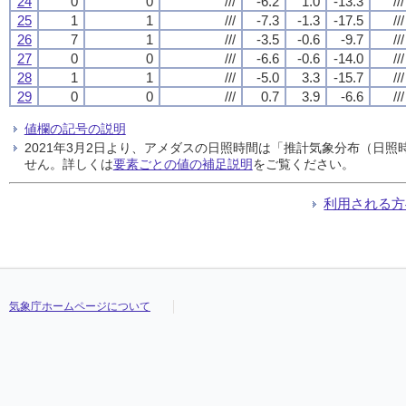
24
0
0
///
-6.2
1.0
-13.3
///
25
1
1
///
-7.3
-1.3
-17.5
///
26
7
1
///
-3.5
-0.6
-9.7
///
27
0
0
///
-6.6
-0.6
-14.0
///
28
1
1
///
-5.0
3.3
-15.7
///
29
0
0
///
0.7
3.9
-6.6
///
値欄の記号の説明
2021年3月2日より、アメダスの日照時間は「推計気象分布（日
せん。詳しくは
要素ごとの値の補足説明
をご覧ください。
利用される方
気象庁ホームページについて