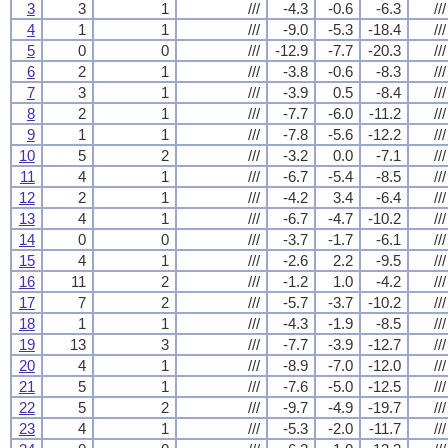
3
3
1
///
-4.3
-0.6
-6.3
///
4
1
1
///
-9.0
-5.3
-18.4
///
5
0
0
///
-12.9
-7.7
-20.3
///
6
2
1
///
-3.8
-0.6
-8.3
///
7
3
1
///
-3.9
0.5
-8.4
///
8
2
1
///
-7.7
-6.0
-11.2
///
9
1
1
///
-7.8
-5.6
-12.2
///
10
5
2
///
-3.2
0.0
-7.1
///
11
4
1
///
-6.7
-5.4
-8.5
///
12
2
1
///
-4.2
3.4
-6.4
///
13
4
1
///
-6.7
-4.7
-10.2
///
14
0
0
///
-3.7
-1.7
-6.1
///
15
4
1
///
-2.6
2.2
-9.5
///
16
11
2
///
-1.2
1.0
-4.2
///
17
7
2
///
-5.7
-3.7
-10.2
///
18
1
1
///
-4.3
-1.9
-8.5
///
19
13
3
///
-7.7
-3.9
-12.7
///
20
4
1
///
-8.9
-7.0
-12.0
///
21
5
1
///
-7.6
-5.0
-12.5
///
22
5
2
///
-9.7
-4.9
-19.7
///
23
4
1
///
-5.3
-2.0
-11.7
///