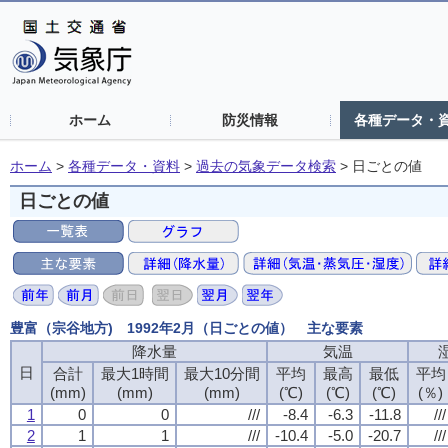
ホーム
防災情報
各種データ・
ホーム
>
各種データ・資料
>
過去の気象データ検索
>
日ごとの値
日ごとの値
豊富（宗谷地方) 1992年2月（日ごとの値） 主な要素
降水量
気温
日
合計
最大1時間
最大10分間
平均
最高
最低
平均
(mm)
(mm)
(mm)
(℃)
(℃)
(℃)
(％)
1
0
0
///
-8.4
-6.3
-11.8
///
2
1
1
///
-10.4
-5.0
-20.7
///