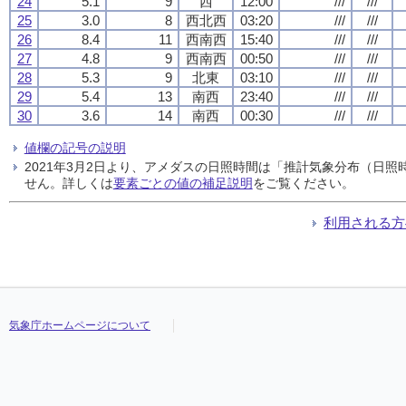
24
5.1
9
西
12:00
///
///
25
3.0
8
西北西
03:20
///
///
26
8.4
11
西南西
15:40
///
///
27
4.8
9
西南西
00:50
///
///
28
5.3
9
北東
03:10
///
///
29
5.4
13
南西
23:40
///
///
30
3.6
14
南西
00:30
///
///
値欄の記号の説明
2021年3月2日より、アメダスの日照時間は「推計気象分布（日
せん。詳しくは
要素ごとの値の補足説明
をご覧ください。
利用される方
気象庁ホームページについて