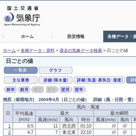
ホーム
防災情報
各種データ・
ホーム
>
各種データ・資料
>
過去の気象データ検索
>
日ごとの値
日ごとの値
焼尻（留萌地方) 2004年4月（日ごとの値） 詳細（風・日照・雪）
風向・風速
日
最大
最大瞬間
平均風速
(m/s)
風速(m/s)
風向
時分
風速(m/s)
風向
1
6.5
11
西北西
01:10
///
///
2
4.7
7
東北東
22:10
///
///