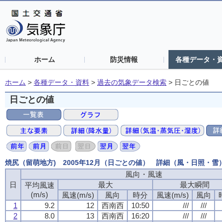
ホーム
防災情報
各種データ・
ホーム
>
各種データ・資料
>
過去の気象データ検索
>
日ごとの値
日ごとの値
焼尻（留萌地方) 2005年12月（日ごとの値） 詳細（風・日照・雪
風向・風速
風向・風速
風向・風速
風向・風速
日
日
日
日
最大
最大
最大
最大
最大瞬間
最大瞬間
最大瞬間
最大瞬間
平均風速
平均風速
平均風速
平均風速
(m/s)
(m/s)
(m/s)
(m/s)
風速(m/s)
風速(m/s)
風速(m/s)
風速(m/s)
風向
風向
風向
風向
時分
時分
時分
時分
風速(m/s)
風速(m/s)
風速(m/s)
風速(m/s)
風向
風向
風向
風向
1
1
1
1
9.2
9.2
9.2
9.2
12
12
12
12
西南西
西南西
西南西
西南西
10:50
10:50
10:50
10:50
///
///
///
///
///
///
///
///
2
2
2
2
8.0
8.0
8.0
8.0
13
13
13
13
西南西
西南西
西南西
西南西
16:20
16:20
16:20
16:20
///
///
///
///
///
///
///
///