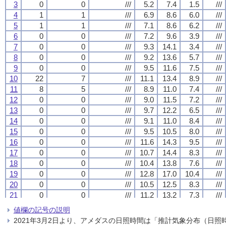
3
3
3
3
0
0
0
0
0
0
0
0
///
///
///
///
5.2
5.2
5.2
5.2
7.4
7.4
7.4
7.4
1.5
1.5
1.5
1.5
///
///
///
///
4
4
4
4
1
1
1
1
1
1
1
1
///
///
///
///
6.9
6.9
6.9
6.9
8.6
8.6
8.6
8.6
6.0
6.0
6.0
6.0
///
///
///
///
5
5
5
5
1
1
1
1
1
1
1
1
///
///
///
///
7.1
7.1
7.1
7.1
8.6
8.6
8.6
8.6
6.2
6.2
6.2
6.2
///
///
///
///
6
6
6
6
0
0
0
0
0
0
0
0
///
///
///
///
7.2
7.2
7.2
7.2
9.6
9.6
9.6
9.6
3.9
3.9
3.9
3.9
///
///
///
///
7
7
7
7
0
0
0
0
0
0
0
0
///
///
///
///
9.3
9.3
9.3
9.3
14.1
14.1
14.1
14.1
3.4
3.4
3.4
3.4
///
///
///
///
8
8
8
8
0
0
0
0
0
0
0
0
///
///
///
///
9.2
9.2
9.2
9.2
13.6
13.6
13.6
13.6
5.7
5.7
5.7
5.7
///
///
///
///
9
9
9
9
0
0
0
0
0
0
0
0
///
///
///
///
9.5
9.5
9.5
9.5
11.6
11.6
11.6
11.6
7.5
7.5
7.5
7.5
///
///
///
///
10
10
10
10
22
22
22
22
7
7
7
7
///
///
///
///
11.1
11.1
11.1
11.1
13.4
13.4
13.4
13.4
8.9
8.9
8.9
8.9
///
///
///
///
11
11
11
11
8
8
8
8
5
5
5
5
///
///
///
///
8.9
8.9
8.9
8.9
11.0
11.0
11.0
11.0
7.4
7.4
7.4
7.4
///
///
///
///
12
12
12
12
0
0
0
0
0
0
0
0
///
///
///
///
9.0
9.0
9.0
9.0
11.5
11.5
11.5
11.5
7.2
7.2
7.2
7.2
///
///
///
///
13
13
13
13
0
0
0
0
0
0
0
0
///
///
///
///
9.7
9.7
9.7
9.7
12.2
12.2
12.2
12.2
6.5
6.5
6.5
6.5
///
///
///
///
14
14
14
14
0
0
0
0
0
0
0
0
///
///
///
///
9.1
9.1
9.1
9.1
11.0
11.0
11.0
11.0
8.4
8.4
8.4
8.4
///
///
///
///
15
15
15
15
0
0
0
0
0
0
0
0
///
///
///
///
9.5
9.5
9.5
9.5
10.5
10.5
10.5
10.5
8.0
8.0
8.0
8.0
///
///
///
///
16
16
16
16
0
0
0
0
0
0
0
0
///
///
///
///
11.6
11.6
11.6
11.6
14.3
14.3
14.3
14.3
9.5
9.5
9.5
9.5
///
///
///
///
17
17
17
17
0
0
0
0
0
0
0
0
///
///
///
///
10.7
10.7
10.7
10.7
14.4
14.4
14.4
14.4
8.3
8.3
8.3
8.3
///
///
///
///
18
18
18
18
0
0
0
0
0
0
0
0
///
///
///
///
10.4
10.4
10.4
10.4
13.8
13.8
13.8
13.8
7.6
7.6
7.6
7.6
///
///
///
///
19
19
19
19
0
0
0
0
0
0
0
0
///
///
///
///
12.8
12.8
12.8
12.8
17.0
17.0
17.0
17.0
10.4
10.4
10.4
10.4
///
///
///
///
20
20
20
20
0
0
0
0
0
0
0
0
///
///
///
///
10.5
10.5
10.5
10.5
12.5
12.5
12.5
12.5
8.3
8.3
8.3
8.3
///
///
///
///
21
21
21
21
0
0
0
0
0
0
0
0
///
///
///
///
11.2
11.2
11.2
11.2
13.2
13.2
13.2
13.2
7.3
7.3
7.3
7.3
///
///
///
///
22
22
22
22
10
10
10
10
5
5
5
5
///
///
///
///
11.7
11.7
11.7
11.7
13.9
13.9
13.9
13.9
9.6
9.6
9.6
9.6
///
///
///
///
値欄の記号の説明
23
23
23
23
3
3
3
3
2
2
2
2
///
///
///
///
9.3
9.3
9.3
9.3
11.8
11.8
11.8
11.8
6.6
6.6
6.6
6.6
///
///
///
///
2021年3月2日より、アメダスの日照時間は「推計気象分布（日