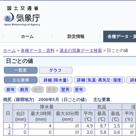
ホーム
防災情報
各種データ・
ホーム
>
各種データ・資料
>
過去の気象データ検索
>
日ごとの値
日ごとの値
焼尻（留萌地方) 2006年5月（日ごとの値） 主な要素
降水量
降水量
降水量
降水量
気温
気温
気温
気温
湿
湿
湿
湿
日
日
日
日
合計
合計
合計
合計
最大1時間
最大1時間
最大1時間
最大1時間
最大10分間
最大10分間
最大10分間
最大10分間
平均
平均
平均
平均
最高
最高
最高
最高
最低
最低
最低
最低
平均
平均
平均
平均
(mm)
(mm)
(mm)
(mm)
(mm)
(mm)
(mm)
(mm)
(mm)
(mm)
(mm)
(mm)
(℃)
(℃)
(℃)
(℃)
(℃)
(℃)
(℃)
(℃)
(℃)
(℃)
(℃)
(℃)
(％)
(％)
(％)
(％)
1
1
1
1
7
7
7
7
4
4
4
4
///
///
///
///
4.9
4.9
4.9
4.9
8.7
8.7
8.7
8.7
1.5
1.5
1.5
1.5
///
///
///
///
2
2
2
2
0
0
0
0
0
0
0
0
///
///
///
///
3.0
3.0
3.0
3.0
5.8
5.8
5.8
5.8
0.6
0.6
0.6
0.6
///
///
///
///