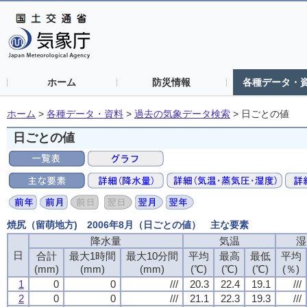
ホーム
防災情報
各種データ・
ホーム
>
各種データ・資料
>
過去の気象データ検索
>
日ごとの値
日ごとの値
焼尻（留萌地方) 2006年8月（日ごとの値） 主な要素
降水量
降水量
降水量
降水量
気温
気温
気温
気温
湿
湿
湿
湿
日
日
日
日
合計
合計
合計
合計
最大1時間
最大1時間
最大1時間
最大1時間
最大10分間
最大10分間
最大10分間
最大10分間
平均
平均
平均
平均
最高
最高
最高
最高
最低
最低
最低
最低
平均
平均
平均
平均
(mm)
(mm)
(mm)
(mm)
(mm)
(mm)
(mm)
(mm)
(mm)
(mm)
(mm)
(mm)
(℃)
(℃)
(℃)
(℃)
(℃)
(℃)
(℃)
(℃)
(℃)
(℃)
(℃)
(℃)
(％)
(％)
(％)
(％)
1
1
1
1
0
0
0
0
0
0
0
0
///
///
///
///
20.3
20.3
20.3
20.3
22.4
22.4
22.4
22.4
19.1
19.1
19.1
19.1
///
///
///
///
2
2
2
2
0
0
0
0
0
0
0
0
///
///
///
///
21.1
21.1
21.1
21.1
22.3
22.3
22.3
22.3
19.3
19.3
19.3
19.3
///
///
///
///