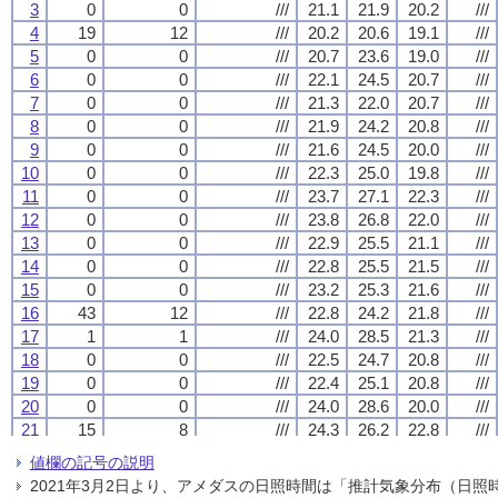
3
3
3
3
0
0
0
0
0
0
0
0
///
///
///
///
21.1
21.1
21.1
21.1
21.9
21.9
21.9
21.9
20.2
20.2
20.2
20.2
///
///
///
///
4
4
4
4
19
19
19
19
12
12
12
12
///
///
///
///
20.2
20.2
20.2
20.2
20.6
20.6
20.6
20.6
19.1
19.1
19.1
19.1
///
///
///
///
5
5
5
5
0
0
0
0
0
0
0
0
///
///
///
///
20.7
20.7
20.7
20.7
23.6
23.6
23.6
23.6
19.0
19.0
19.0
19.0
///
///
///
///
6
6
6
6
0
0
0
0
0
0
0
0
///
///
///
///
22.1
22.1
22.1
22.1
24.5
24.5
24.5
24.5
20.7
20.7
20.7
20.7
///
///
///
///
7
7
7
7
0
0
0
0
0
0
0
0
///
///
///
///
21.3
21.3
21.3
21.3
22.0
22.0
22.0
22.0
20.7
20.7
20.7
20.7
///
///
///
///
8
8
8
8
0
0
0
0
0
0
0
0
///
///
///
///
21.9
21.9
21.9
21.9
24.2
24.2
24.2
24.2
20.8
20.8
20.8
20.8
///
///
///
///
9
9
9
9
0
0
0
0
0
0
0
0
///
///
///
///
21.6
21.6
21.6
21.6
24.5
24.5
24.5
24.5
20.0
20.0
20.0
20.0
///
///
///
///
10
10
10
10
0
0
0
0
0
0
0
0
///
///
///
///
22.3
22.3
22.3
22.3
25.0
25.0
25.0
25.0
19.8
19.8
19.8
19.8
///
///
///
///
11
11
11
11
0
0
0
0
0
0
0
0
///
///
///
///
23.7
23.7
23.7
23.7
27.1
27.1
27.1
27.1
22.3
22.3
22.3
22.3
///
///
///
///
12
12
12
12
0
0
0
0
0
0
0
0
///
///
///
///
23.8
23.8
23.8
23.8
26.8
26.8
26.8
26.8
22.0
22.0
22.0
22.0
///
///
///
///
13
13
13
13
0
0
0
0
0
0
0
0
///
///
///
///
22.9
22.9
22.9
22.9
25.5
25.5
25.5
25.5
21.1
21.1
21.1
21.1
///
///
///
///
14
14
14
14
0
0
0
0
0
0
0
0
///
///
///
///
22.8
22.8
22.8
22.8
25.5
25.5
25.5
25.5
21.5
21.5
21.5
21.5
///
///
///
///
15
15
15
15
0
0
0
0
0
0
0
0
///
///
///
///
23.2
23.2
23.2
23.2
25.3
25.3
25.3
25.3
21.6
21.6
21.6
21.6
///
///
///
///
16
16
16
16
43
43
43
43
12
12
12
12
///
///
///
///
22.8
22.8
22.8
22.8
24.2
24.2
24.2
24.2
21.8
21.8
21.8
21.8
///
///
///
///
17
17
17
17
1
1
1
1
1
1
1
1
///
///
///
///
24.0
24.0
24.0
24.0
28.5
28.5
28.5
28.5
21.3
21.3
21.3
21.3
///
///
///
///
18
18
18
18
0
0
0
0
0
0
0
0
///
///
///
///
22.5
22.5
22.5
22.5
24.7
24.7
24.7
24.7
20.8
20.8
20.8
20.8
///
///
///
///
19
19
19
19
0
0
0
0
0
0
0
0
///
///
///
///
22.4
22.4
22.4
22.4
25.1
25.1
25.1
25.1
20.8
20.8
20.8
20.8
///
///
///
///
20
20
20
20
0
0
0
0
0
0
0
0
///
///
///
///
24.0
24.0
24.0
24.0
28.6
28.6
28.6
28.6
20.0
20.0
20.0
20.0
///
///
///
///
21
21
21
21
15
15
15
15
8
8
8
8
///
///
///
///
24.3
24.3
24.3
24.3
26.2
26.2
26.2
26.2
22.8
22.8
22.8
22.8
///
///
///
///
22
22
22
22
15
15
15
15
8
8
8
8
///
///
///
///
22.9
22.9
22.9
22.9
23.6
23.6
23.6
23.6
21.9
21.9
21.9
21.9
///
///
///
///
値欄の記号の説明
23
23
23
23
4
4
4
4
2
2
2
2
///
///
///
///
22.5
22.5
22.5
22.5
25.1
25.1
25.1
25.1
20.5
20.5
20.5
20.5
///
///
///
///
2021年3月2日より、アメダスの日照時間は「推計気象分布（日