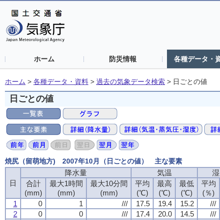
ホーム
防災情報
各種データ・
ホーム
>
各種データ・資料
>
過去の気象データ検索
>
日ごとの値
日ごとの値
焼尻（留萌地方) 2007年10月（日ごとの値） 主な要素
降水量
気温
湿
日
合計
最大1時間
最大10分間
平均
最高
最低
平均
(mm)
(mm)
(mm)
(℃)
(℃)
(℃)
(％)
1
0
1
///
17.5
19.4
15.2
///
2
0
0
///
17.4
20.0
14.5
///