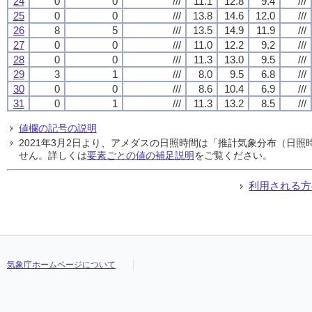
24
0
0
///
11.1
12.8
9.4
///
25
0
0
///
13.8
14.6
12.0
///
26
8
5
///
13.5
14.9
11.9
///
27
0
0
///
11.0
12.2
9.2
///
28
0
0
///
11.3
13.0
9.5
///
29
3
1
///
8.0
9.5
6.8
///
30
0
0
///
8.6
10.4
6.9
///
31
0
1
///
11.3
13.2
8.5
///
値欄の記号の説明
2021年3月2日より、アメダスの日照時間は「推計気象分布（日
せん。詳しくは
要素ごとの値の補足説明
をご覧ください。
利用される方
気象庁ホームページについて