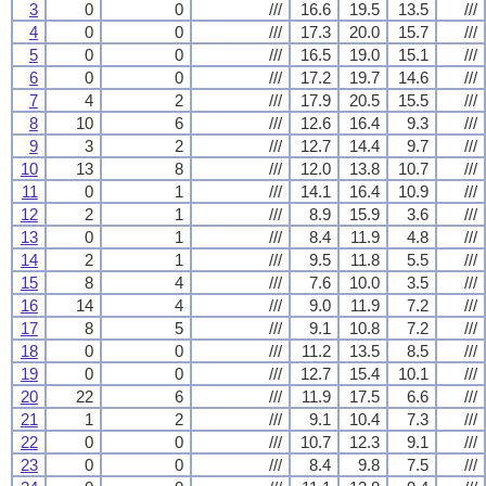
3
0
0
///
16.6
19.5
13.5
///
4
0
0
///
17.3
20.0
15.7
///
5
0
0
///
16.5
19.0
15.1
///
6
0
0
///
17.2
19.7
14.6
///
7
4
2
///
17.9
20.5
15.5
///
8
10
6
///
12.6
16.4
9.3
///
9
3
2
///
12.7
14.4
9.7
///
10
13
8
///
12.0
13.8
10.7
///
11
0
1
///
14.1
16.4
10.9
///
12
2
1
///
8.9
15.9
3.6
///
13
0
1
///
8.4
11.9
4.8
///
14
2
1
///
9.5
11.8
5.5
///
15
8
4
///
7.6
10.0
3.5
///
16
14
4
///
9.0
11.9
7.2
///
17
8
5
///
9.1
10.8
7.2
///
18
0
0
///
11.2
13.5
8.5
///
19
0
0
///
12.7
15.4
10.1
///
20
22
6
///
11.9
17.5
6.6
///
21
1
2
///
9.1
10.4
7.3
///
22
0
0
///
10.7
12.3
9.1
///
23
0
0
///
8.4
9.8
7.5
///