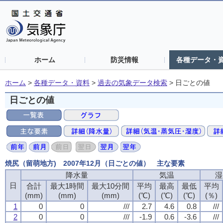
ホーム
防災情報
各種データ・
ホーム
>
各種データ・資料
>
過去の気象データ検索
>
日ごとの値
日ごとの値
焼尻（留萌地方) 2007年12月（日ごとの値） 主な要素
降水量
降水量
降水量
降水量
気温
気温
気温
気温
湿
湿
湿
湿
日
日
日
日
合計
合計
合計
合計
最大1時間
最大1時間
最大1時間
最大1時間
最大10分間
最大10分間
最大10分間
最大10分間
平均
平均
平均
平均
最高
最高
最高
最高
最低
最低
最低
最低
平均
平均
平均
平均
(mm)
(mm)
(mm)
(mm)
(mm)
(mm)
(mm)
(mm)
(mm)
(mm)
(mm)
(mm)
(℃)
(℃)
(℃)
(℃)
(℃)
(℃)
(℃)
(℃)
(℃)
(℃)
(℃)
(℃)
(％)
(％)
(％)
(％)
1
1
1
1
0
0
0
0
0
0
0
0
///
///
///
///
2.7
2.7
2.7
2.7
4.6
4.6
4.6
4.6
0.8
0.8
0.8
0.8
///
///
///
///
2
2
2
2
0
0
0
0
0
0
0
0
///
///
///
///
-1.9
-1.9
-1.9
-1.9
0.6
0.6
0.6
0.6
-3.6
-3.6
-3.6
-3.6
///
///
///
///