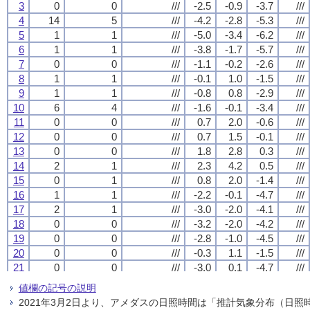
3
3
3
3
0
0
0
0
0
0
0
0
///
///
///
///
-2.5
-2.5
-2.5
-2.5
-0.9
-0.9
-0.9
-0.9
-3.7
-3.7
-3.7
-3.7
///
///
///
///
4
4
4
4
14
14
14
14
5
5
5
5
///
///
///
///
-4.2
-4.2
-4.2
-4.2
-2.8
-2.8
-2.8
-2.8
-5.3
-5.3
-5.3
-5.3
///
///
///
///
5
5
5
5
1
1
1
1
1
1
1
1
///
///
///
///
-5.0
-5.0
-5.0
-5.0
-3.4
-3.4
-3.4
-3.4
-6.2
-6.2
-6.2
-6.2
///
///
///
///
6
6
6
6
1
1
1
1
1
1
1
1
///
///
///
///
-3.8
-3.8
-3.8
-3.8
-1.7
-1.7
-1.7
-1.7
-5.7
-5.7
-5.7
-5.7
///
///
///
///
7
7
7
7
0
0
0
0
0
0
0
0
///
///
///
///
-1.1
-1.1
-1.1
-1.1
-0.2
-0.2
-0.2
-0.2
-2.6
-2.6
-2.6
-2.6
///
///
///
///
8
8
8
8
1
1
1
1
1
1
1
1
///
///
///
///
-0.1
-0.1
-0.1
-0.1
1.0
1.0
1.0
1.0
-1.5
-1.5
-1.5
-1.5
///
///
///
///
9
9
9
9
1
1
1
1
1
1
1
1
///
///
///
///
-0.8
-0.8
-0.8
-0.8
0.8
0.8
0.8
0.8
-2.9
-2.9
-2.9
-2.9
///
///
///
///
10
10
10
10
6
6
6
6
4
4
4
4
///
///
///
///
-1.6
-1.6
-1.6
-1.6
-0.1
-0.1
-0.1
-0.1
-3.4
-3.4
-3.4
-3.4
///
///
///
///
11
11
11
11
0
0
0
0
0
0
0
0
///
///
///
///
0.7
0.7
0.7
0.7
2.0
2.0
2.0
2.0
-0.6
-0.6
-0.6
-0.6
///
///
///
///
12
12
12
12
0
0
0
0
0
0
0
0
///
///
///
///
0.7
0.7
0.7
0.7
1.5
1.5
1.5
1.5
-0.1
-0.1
-0.1
-0.1
///
///
///
///
13
13
13
13
0
0
0
0
0
0
0
0
///
///
///
///
1.8
1.8
1.8
1.8
2.8
2.8
2.8
2.8
0.3
0.3
0.3
0.3
///
///
///
///
14
14
14
14
2
2
2
2
1
1
1
1
///
///
///
///
2.3
2.3
2.3
2.3
4.2
4.2
4.2
4.2
0.5
0.5
0.5
0.5
///
///
///
///
15
15
15
15
0
0
0
0
1
1
1
1
///
///
///
///
0.8
0.8
0.8
0.8
2.0
2.0
2.0
2.0
-1.4
-1.4
-1.4
-1.4
///
///
///
///
16
16
16
16
1
1
1
1
1
1
1
1
///
///
///
///
-2.2
-2.2
-2.2
-2.2
-0.1
-0.1
-0.1
-0.1
-4.7
-4.7
-4.7
-4.7
///
///
///
///
17
17
17
17
2
2
2
2
1
1
1
1
///
///
///
///
-3.0
-3.0
-3.0
-3.0
-2.0
-2.0
-2.0
-2.0
-4.1
-4.1
-4.1
-4.1
///
///
///
///
18
18
18
18
0
0
0
0
0
0
0
0
///
///
///
///
-3.2
-3.2
-3.2
-3.2
-2.0
-2.0
-2.0
-2.0
-4.2
-4.2
-4.2
-4.2
///
///
///
///
19
19
19
19
0
0
0
0
0
0
0
0
///
///
///
///
-2.8
-2.8
-2.8
-2.8
-1.0
-1.0
-1.0
-1.0
-4.5
-4.5
-4.5
-4.5
///
///
///
///
20
20
20
20
0
0
0
0
0
0
0
0
///
///
///
///
-0.3
-0.3
-0.3
-0.3
1.1
1.1
1.1
1.1
-1.5
-1.5
-1.5
-1.5
///
///
///
///
21
21
21
21
0
0
0
0
0
0
0
0
///
///
///
///
-3.0
-3.0
-3.0
-3.0
0.1
0.1
0.1
0.1
-4.7
-4.7
-4.7
-4.7
///
///
///
///
22
22
22
22
0
0
0
0
0
0
0
0
///
///
///
///
0.4
0.4
0.4
0.4
3.0
3.0
3.0
3.0
-2.6
-2.6
-2.6
-2.6
///
///
///
///
値欄の記号の説明
23
23
23
23
0
0
0
0
0
0
0
0
///
///
///
///
1.5
1.5
1.5
1.5
2.1
2.1
2.1
2.1
0.7
0.7
0.7
0.7
///
///
///
///
2021年3月2日より、アメダスの日照時間は「推計気象分布（日