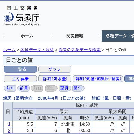
ホーム
防災情報
各種データ・
ホーム
>
各種データ・資料
>
過去の気象データ検索
>
日ごとの値
日ごとの値
焼尻（留萌地方) 2008年4月（日ごとの値） 詳細（風・日照・雪）
風向・風速
風向・風速
風向・風速
風向・風速
日
日
日
日
最大
最大
最大
最大
最大瞬間
最大瞬間
最大瞬間
最大瞬間
平均風速
平均風速
平均風速
平均風速
(m/s)
(m/s)
(m/s)
(m/s)
風速(m/s)
風速(m/s)
風速(m/s)
風速(m/s)
風向
風向
風向
風向
時分
時分
時分
時分
風速(m/s)
風速(m/s)
風速(m/s)
風速(m/s)
風向
風向
風向
風向
1
1
1
1
5.5
5.5
5.5
5.5
7
7
7
7
北北東
北北東
北北東
北北東
14:50
14:50
14:50
14:50
///
///
///
///
///
///
///
///
2
2
2
2
2.8
2.8
2.8
2.8
6
6
6
6
北
北
北
北
00:50
00:50
00:50
00:50
///
///
///
///
///
///
///
///