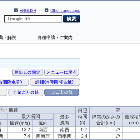
ENGLISH
Other Languages
識・解説
各種申請・ご案内
向・風速
雪
日照
最大瞬間
時間
最多
降雪の深さの
最深積
(h)
風向
合計(cm)
(cm)
向
風速(m/s)
風向
西
12.2
南西
南西
0.7
///
西
7.4
西南西
西南西
3.4
///