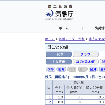
ホーム
防災情
ホーム
>
各種データ・資料
>
過去の気象
日ごとの値
焼尻（留萌地方) 2009年6月（日ごと
降水量
日
合計
最大1時間
最大10分間
(mm)
(mm)
(mm)
1
1.0
0.5
0.5
2
0.0
0.0
0.0