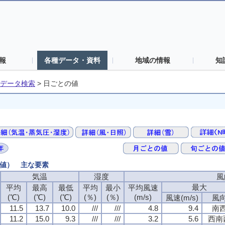
報
各種データ・資料
地域の情報
知
データ検索
>
日ごとの値
の値） 主な要素
気温
湿度
風
最大
平均
最高
最低
平均
最小
平均風速
(℃)
(℃)
(℃)
(％)
(％)
(m/s)
風速(m/s)
風
11.5
13.7
10.0
///
///
4.8
9.4
南
11.2
15.0
9.3
///
///
3.2
5.6
西南