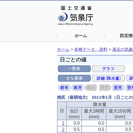
ホーム
防災情
ホーム
>
各種データ・資料
>
過去の気象
日ごとの値
焼尻（留萌地方) 2011年1月（日ごと
降水量
日
合計
最大1時間
最大10分間
(mm)
(mm)
(mm)
1
0.0
0.0
0.0
2
0.5
0.5
0.5