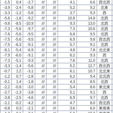
-1.5
0.4
-2.7
///
///
4.1
6.6
西北西
-3.9
-2.4
-5.8
///
///
5.2
9.2
北東
-3.3
-1.2
-5.6
///
///
3.7
9.3
西
-5.6
-1.8
-9.2
///
///
10.8
14.8
北西
-9.8
-8.5
-10.9
///
///
9.3
13.0
北西
-7.3
-5.6
-9.7
///
///
7.3
10.6
北西
-7.6
-5.6
-9.5
///
///
6.8
9.5
北西
-7.5
-5.6
-9.5
///
///
6.9
9.8
西北西
-7.5
-6.3
-9.1
///
///
5.7
9.1
北西
-6.1
-5.4
-6.9
///
///
4.8
7.8
北北東
-7.9
-6.0
-9.1
///
///
6.2
9.3
西
-7.3
-5.1
-9.3
///
///
7.6
11.0
北西
-3.3
-1.4
-5.6
///
///
5.2
12.7
西北西
-0.7
1.2
-3.1
///
///
6.1
10.7
北北東
-1.2
0.7
-2.8
///
///
6.2
9.4
北北西
-0.1
1.4
-1.8
///
///
4.3
8.5
北西
-2.2
-0.8
-3.0
///
///
5.4
8.6
東北東
-2.7
-1.3
-3.8
///
///
5.1
9.1
西
-3.8
-2.5
-4.6
///
///
6.9
9.7
北西
-2.1
-0.2
-4.2
///
///
4.7
8.0
西北西
-0.8
0.3
-2.1
///
///
3.6
6.0
東南東