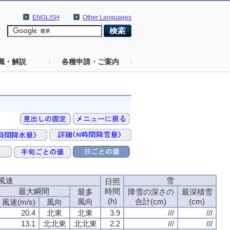
ENGLISH
Other Languages
識・解説
各種申請・ご案内
風速
雪
日照
最大瞬間
時間
最多
降雪の深さの
最深積雪
(h)
風向
合計(cm)
(cm)
風速(m/s)
風向
20.4
北東
北東
3.9
///
///
13.1
北北東
北北東
2.2
///
///