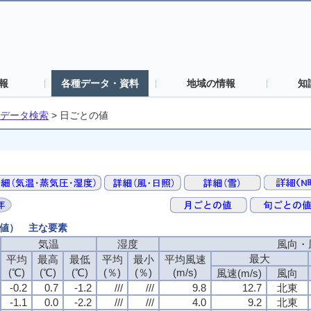
報
各種データ・資料
地域の情報
知
データ検索
>
日ごとの値
の値） 主な要素
気温
湿度
風向・
最大
平均
最高
最低
平均
最小
平均風速
(℃)
(℃)
(℃)
(％)
(％)
(m/s)
風速(m/s)
風向
-0.2
0.7
-1.2
///
///
9.8
12.7
北東
-1.1
0.0
-2.2
///
///
4.0
9.2
北東