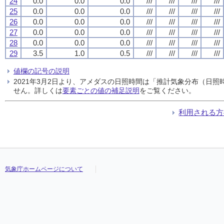
24
0.0
0.0
0.0
///
///
///
///
25
0.0
0.0
0.0
///
///
///
///
26
0.0
0.0
0.0
///
///
///
///
27
0.0
0.0
0.0
///
///
///
///
28
0.0
0.0
0.0
///
///
///
///
29
3.5
1.0
0.5
///
///
///
///
値欄の記号の説明
2021年3月2日より、アメダスの日照時間は「推計気象分布（日
せん。詳しくは
要素ごとの値の補足説明
をご覧ください。
利用される方
気象庁ホームページについて