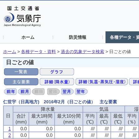
ホーム
防災情報
各種データ・
ホーム
>
各種データ・資料
>
過去の気象データ検索
>
日ごとの値
日ごとの値
仁世宇（日高地方) 2016年2月（日ごとの値） 主な要素
降水量
気温
湿
日
合計
最大1時間
最大10分間
平均
最高
最低
平均
(mm)
(mm)
(mm)
(℃)
(℃)
(℃)
(％)
1
0.0
0.0
0.0
///
///
///
///
2
0.0
0.0
0.0
///
///
///
///