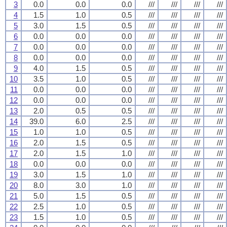
3
0.0
0.0
0.0
///
///
///
///
4
1.5
1.0
0.5
///
///
///
///
5
3.0
1.5
0.5
///
///
///
///
6
0.0
0.0
0.0
///
///
///
///
7
0.0
0.0
0.0
///
///
///
///
8
0.0
0.0
0.0
///
///
///
///
9
4.0
1.5
0.5
///
///
///
///
10
3.5
1.0
0.5
///
///
///
///
11
0.0
0.0
0.0
///
///
///
///
12
0.0
0.0
0.0
///
///
///
///
13
2.0
0.5
0.5
///
///
///
///
14
39.0
6.0
2.5
///
///
///
///
15
1.0
1.0
0.5
///
///
///
///
16
2.0
1.5
0.5
///
///
///
///
17
2.0
1.5
1.0
///
///
///
///
18
0.0
0.0
0.0
///
///
///
///
19
3.0
1.5
1.0
///
///
///
///
20
8.0
3.0
1.0
///
///
///
///
21
5.0
1.5
0.5
///
///
///
///
22
2.5
1.0
0.5
///
///
///
///
23
1.5
1.0
0.5
///
///
///
///