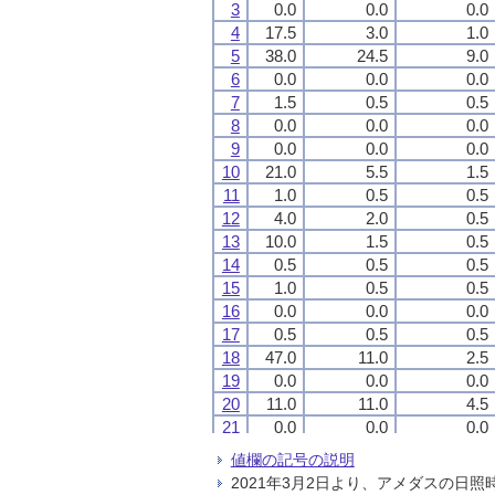
3
3
3
3
0.0
0.0
0.0
0.0
0.0
0.0
0.0
0.0
0.0
0.0
0.0
0.0
4
4
4
4
17.5
17.5
17.5
17.5
3.0
3.0
3.0
3.0
1.0
1.0
1.0
1.0
5
5
5
5
38.0
38.0
38.0
38.0
24.5
24.5
24.5
24.5
9.0
9.0
9.0
9.0
6
6
6
6
0.0
0.0
0.0
0.0
0.0
0.0
0.0
0.0
0.0
0.0
0.0
0.0
7
7
7
7
1.5
1.5
1.5
1.5
0.5
0.5
0.5
0.5
0.5
0.5
0.5
0.5
8
8
8
8
0.0
0.0
0.0
0.0
0.0
0.0
0.0
0.0
0.0
0.0
0.0
0.0
9
9
9
9
0.0
0.0
0.0
0.0
0.0
0.0
0.0
0.0
0.0
0.0
0.0
0.0
10
10
10
10
21.0
21.0
21.0
21.0
5.5
5.5
5.5
5.5
1.5
1.5
1.5
1.5
11
11
11
11
1.0
1.0
1.0
1.0
0.5
0.5
0.5
0.5
0.5
0.5
0.5
0.5
12
12
12
12
4.0
4.0
4.0
4.0
2.0
2.0
2.0
2.0
0.5
0.5
0.5
0.5
13
13
13
13
10.0
10.0
10.0
10.0
1.5
1.5
1.5
1.5
0.5
0.5
0.5
0.5
14
14
14
14
0.5
0.5
0.5
0.5
0.5
0.5
0.5
0.5
0.5
0.5
0.5
0.5
15
15
15
15
1.0
1.0
1.0
1.0
0.5
0.5
0.5
0.5
0.5
0.5
0.5
0.5
16
16
16
16
0.0
0.0
0.0
0.0
0.0
0.0
0.0
0.0
0.0
0.0
0.0
0.0
17
17
17
17
0.5
0.5
0.5
0.5
0.5
0.5
0.5
0.5
0.5
0.5
0.5
0.5
18
18
18
18
47.0
47.0
47.0
47.0
11.0
11.0
11.0
11.0
2.5
2.5
2.5
2.5
19
19
19
19
0.0
0.0
0.0
0.0
0.0
0.0
0.0
0.0
0.0
0.0
0.0
0.0
20
20
20
20
11.0
11.0
11.0
11.0
11.0
11.0
11.0
11.0
4.5
4.5
4.5
4.5
21
21
21
21
0.0
0.0
0.0
0.0
0.0
0.0
0.0
0.0
0.0
0.0
0.0
0.0
22
22
22
22
0.0
0.0
0.0
0.0
0.0
0.0
0.0
0.0
0.0
0.0
0.0
0.0
値欄の記号の説明
23
23
23
23
0.0
0.0
0.0
0.0
0.0
0.0
0.0
0.0
0.0
0.0
0.0
0.0
2021年3月2日より、アメダスの