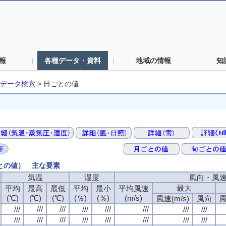
報
各種データ・資料
地域の情報
知
データ検索
>
日ごとの値
ごとの値） 主な要素
気温
湿度
風向・風
最大
平均
最高
最低
平均
最小
平均風速
(℃)
(℃)
(℃)
(％)
(％)
(m/s)
風速(m/s)
風向
風
///
///
///
///
///
///
///
///
///
///
///
///
///
///
///
///