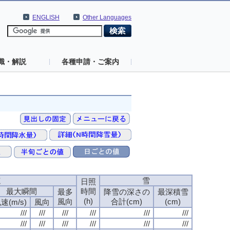
ENGLISH
Other Languages
識・解説
各種申請・ご案内
速
雪
日照
最大瞬間
時間
最多
降雪の深さの
最深積雪
(h)
風向
合計(cm)
(cm)
速(m/s)
風向
///
///
///
///
///
///
///
///
///
///
///
///