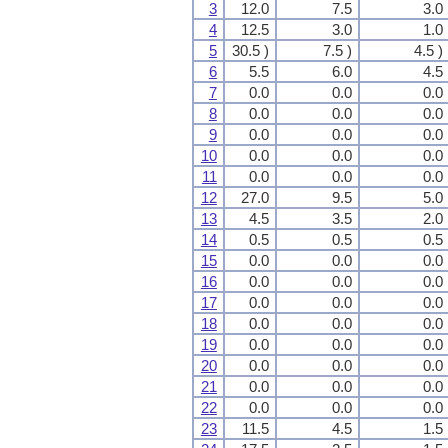
3
12.0
7.5
3.0
4
12.5
3.0
1.0
5
30.5 )
7.5 )
4.5 )
6
5.5
6.0
4.5
7
0.0
0.0
0.0
8
0.0
0.0
0.0
9
0.0
0.0
0.0
10
0.0
0.0
0.0
11
0.0
0.0
0.0
12
27.0
9.5
5.0
13
4.5
3.5
2.0
14
0.5
0.5
0.5
15
0.0
0.0
0.0
16
0.0
0.0
0.0
17
0.0
0.0
0.0
18
0.0
0.0
0.0
19
0.0
0.0
0.0
20
0.0
0.0
0.0
21
0.0
0.0
0.0
22
0.0
0.0
0.0
23
11.5
4.5
1.5