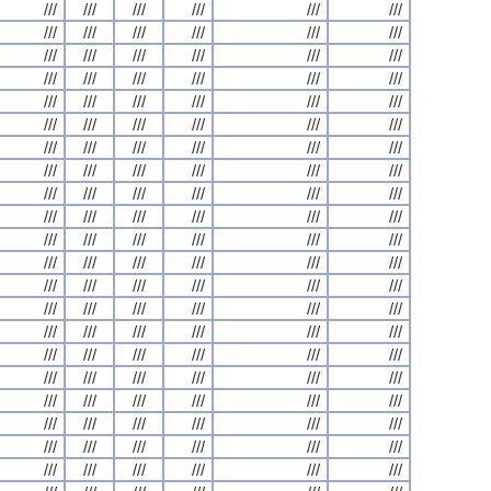
///
///
///
///
///
///
///
///
///
///
///
///
///
///
///
///
///
///
///
///
///
///
///
///
///
///
///
///
///
///
///
///
///
///
///
///
///
///
///
///
///
///
///
///
///
///
///
///
///
///
///
///
///
///
///
///
///
///
///
///
///
///
///
///
///
///
///
///
///
///
///
///
///
///
///
///
///
///
///
///
///
///
///
///
///
///
///
///
///
///
///
///
///
///
///
///
///
///
///
///
///
///
///
///
///
///
///
///
///
///
///
///
///
///
///
///
///
///
///
///
///
///
///
///
///
///