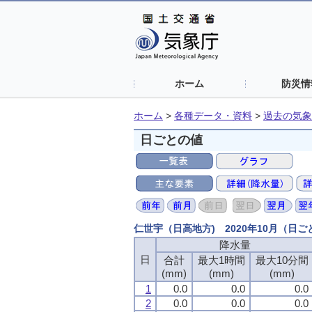
ホーム
防災情
ホーム
>
各種データ・資料
>
過去の気象
日ごとの値
仁世宇（日高地方) 2020年10月（日
降水量
日
合計
最大1時間
最大10分間
(mm)
(mm)
(mm)
1
0.0
0.0
0.0
2
0.0
0.0
0.0