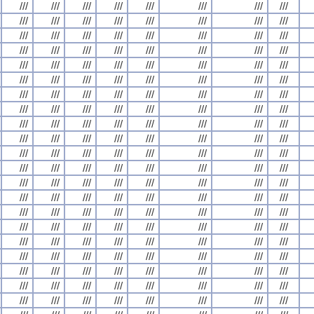
///
///
///
///
///
///
///
///
///
///
///
///
///
///
///
///
///
///
///
///
///
///
///
///
///
///
///
///
///
///
///
///
///
///
///
///
///
///
///
///
///
///
///
///
///
///
///
///
///
///
///
///
///
///
///
///
///
///
///
///
///
///
///
///
///
///
///
///
///
///
///
///
///
///
///
///
///
///
///
///
///
///
///
///
///
///
///
///
///
///
///
///
///
///
///
///
///
///
///
///
///
///
///
///
///
///
///
///
///
///
///
///
///
///
///
///
///
///
///
///
///
///
///
///
///
///
///
///
///
///
///
///
///
///
///
///
///
///
///
///
///
///
///
///
///
///
///
///
///
///
///
///
///
///
///
///
///
///
///
///
///
///
///
///
///
///
///
///