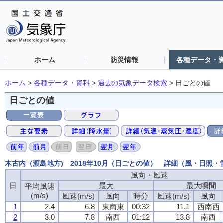
ホーム
防災情報
各種データ・
ホーム
>
各種データ・資料
>
過去の気象データ検索
>
日ごとの値
日ごとの値
木古内（渡島地方) 2018年10月（日ごとの値） 詳細（風・日照・
風向・風速
風向・風速
風向・風速
風向・風速
日
日
日
日
最大
最大
最大
最大
最大瞬間
最大瞬間
最大瞬間
最大瞬間
平均風速
平均風速
平均風速
平均風速
(m/s)
(m/s)
(m/s)
(m/s)
風速(m/s)
風速(m/s)
風速(m/s)
風速(m/s)
風向
風向
風向
風向
時分
時分
時分
時分
風速(m/s)
風速(m/s)
風速(m/s)
風速(m/s)
風向
風向
風向
風向
1
1
1
1
2.4
2.4
2.4
2.4
6.8
6.8
6.8
6.8
東南東
東南東
東南東
東南東
00:32
00:32
00:32
00:32
11.1
11.1
11.1
11.1
西南西
西南西
西南西
西南西
2
2
2
2
3.0
3.0
3.0
3.0
7.8
7.8
7.8
7.8
南西
南西
南西
南西
01:12
01:12
01:12
01:12
13.8
13.8
13.8
13.8
南西
南西
南西
南西