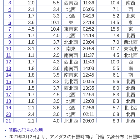
3
3
3
3
2.0
2.0
2.0
2.0
5.5
5.5
5.5
5.5
西南西
西南西
西南西
西南西
11:36
11:36
11:36
11:36
10.4
10.4
10.4
10.4
南西
南西
南西
南西
4
4
4
4
2.1
2.1
2.1
2.1
3.4
3.4
3.4
3.4
北西
北西
北西
北西
06:06
06:06
06:06
06:06
7.1
7.1
7.1
7.1
西
西
西
西
5
5
5
5
1.7
1.7
1.7
1.7
3.3
3.3
3.3
3.3
北西
北西
北西
北西
04:29
04:29
04:29
04:29
5.2
5.2
5.2
5.2
北東
北東
北東
北東
6
6
6
6
3.6
3.6
3.6
3.6
10.1
10.1
10.1
10.1
東
東
東
東
22:18
22:18
22:18
22:18
14.5
14.5
14.5
14.5
東
東
東
東
7
7
7
7
4.5
4.5
4.5
4.5
10.4
10.4
10.4
10.4
東南東
東南東
東南東
東南東
02:52
02:52
02:52
02:52
15.5
15.5
15.5
15.5
東
東
東
東
8
8
8
8
1.7
1.7
1.7
1.7
4.0
4.0
4.0
4.0
北西
北西
北西
北西
14:19
14:19
14:19
14:19
7.8
7.8
7.8
7.8
北西
北西
北西
北西
9
9
9
9
1.8
1.8
1.8
1.8
3.7
3.7
3.7
3.7
北北西
北北西
北北西
北北西
23:04
23:04
23:04
23:04
7.0
7.0
7.0
7.0
西北西
西北西
西北西
西北西
10
10
10
10
3.1
3.1
3.1
3.1
7.3
7.3
7.3
7.3
南東
南東
南東
南東
20:59
20:59
20:59
20:59
10.7
10.7
10.7
10.7
東南東
東南東
東南東
東南東
11
11
11
11
1.1
1.1
1.1
1.1
2.9
2.9
2.9
2.9
南南西
南南西
南南西
南南西
11:37
11:37
11:37
11:37
4.5
4.5
4.5
4.5
北北西
北北西
北北西
北北西
12
12
12
12
1.7
1.7
1.7
1.7
4.3
4.3
4.3
4.3
西北西
西北西
西北西
西北西
11:43
11:43
11:43
11:43
10.0
10.0
10.0
10.0
西
西
西
西
13
13
13
13
1.8
1.8
1.8
1.8
3.6
3.6
3.6
3.6
南南西
南南西
南南西
南南西
14:03
14:03
14:03
14:03
5.5
5.5
5.5
5.5
南
南
南
南
14
14
14
14
1.8
1.8
1.8
1.8
3.9
3.9
3.9
3.9
南南東
南南東
南南東
南南東
12:45
12:45
12:45
12:45
6.1
6.1
6.1
6.1
南
南
南
南
15
15
15
15
1.6
1.6
1.6
1.6
3.3
3.3
3.3
3.3
北北西
北北西
北北西
北北西
00:55
00:55
00:55
00:55
5.6
5.6
5.6
5.6
北西
北西
北西
北西
16
16
16
16
1.5
1.5
1.5
1.5
3.7
3.7
3.7
3.7
西北西
西北西
西北西
西北西
13:35
13:35
13:35
13:35
8.0
8.0
8.0
8.0
北西
北西
北西
北西
17
17
17
17
1.7
1.7
1.7
1.7
4.5
4.5
4.5
4.5
北西
北西
北西
北西
12:54
12:54
12:54
12:54
8.3
8.3
8.3
8.3
北西
北西
北西
北西
18
18
18
18
1.8
1.8
1.8
1.8
3.9
3.9
3.9
3.9
北西
北西
北西
北西
12:08
12:08
12:08
12:08
8.3
8.3
8.3
8.3
北西
北西
北西
北西
19
19
19
19
2.1
2.1
2.1
2.1
3.6
3.6
3.6
3.6
北西
北西
北西
北西
02:56
02:56
02:56
02:56
5.7
5.7
5.7
5.7
北北西
北北西
北北西
北北西
20
20
20
20
2.4
2.4
2.4
2.4
3.6
3.6
3.6
3.6
北西
北西
北西
北西
02:11
02:11
02:11
02:11
6.8
6.8
6.8
6.8
北西
北西
北西
北西
21
21
21
21
2.1
2.1
2.1
2.1
4.0
4.0
4.0
4.0
北北西
北北西
北北西
北北西
20:00
20:00
20:00
20:00
8.3
8.3
8.3
8.3
北西
北西
北西
北西
22
22
22
22
1.7
1.7
1.7
1.7
3.7
3.7
3.7
3.7
南西
南西
南西
南西
13:47
13:47
13:47
13:47
6.4
6.4
6.4
6.4
南南西
南南西
南南西
南南西
値欄の記号の説明
23
23
23
23
3.2
3.2
3.2
3.2
9.5
9.5
9.5
9.5
南南東
南南東
南南東
南南東
20:55
20:55
20:55
20:55
12.7
12.7
12.7
12.7
南南東
南南東
南南東
南南東
2021年3月2日より、アメダスの日照時間は「推計気象分布（日