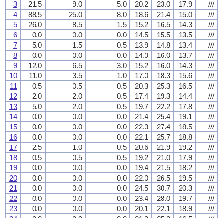
3
21.5
9.0
5.0
20.2
23.0
17.9
///
4
88.5
25.0
8.0
18.6
21.4
15.0
///
5
26.0
8.5
1.5
15.2
16.5
14.3
///
6
0.0
0.0
0.0
14.5
15.5
13.5
///
7
5.0
1.5
0.5
13.9
14.8
13.4
///
8
0.0
0.0
0.0
14.9
16.0
13.7
///
9
12.0
6.5
3.0
15.2
16.0
14.3
///
10
11.0
3.5
1.0
17.0
18.3
15.6
///
11
0.5
0.5
0.5
20.3
25.3
16.5
///
12
2.0
2.0
0.5
17.4
19.3
14.4
///
13
5.0
2.0
0.5
19.7
22.2
17.8
///
14
0.0
0.0
0.0
21.4
25.4
19.1
///
15
0.0
0.0
0.0
22.3
27.4
18.5
///
16
0.0
0.0
0.0
22.1
25.7
18.8
///
17
2.5
1.0
0.5
20.6
21.9
19.2
///
18
0.5
0.5
0.5
19.2
21.0
17.9
///
19
0.0
0.0
0.0
19.4
21.5
18.2
///
20
0.0
0.0
0.0
22.0
26.5
19.5
///
21
0.0
0.0
0.0
24.5
30.7
20.3
///
22
0.0
0.0
0.0
23.4
28.0
19.7
///
23
0.0
0.0
0.0
20.1
22.1
18.9
///