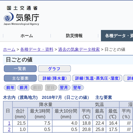
ホーム
防災情報
各種データ・
ホーム
>
各種データ・資料
>
過去の気象データ検索
>
日ごとの値
日ごとの値
木古内（渡島地方) 2018年7月（日ごとの値） 主な要素
降水量
気温
湿
日
合計
最大1時間
最大10分間
平均
最高
最低
平均
(mm)
(mm)
(mm)
(℃)
(℃)
(℃)
(％)
1
21.5
7.5
4.0
18.8
22.4
16.4
///
2
1.0
0.5
0.5
20.8
25.8
17.5
///