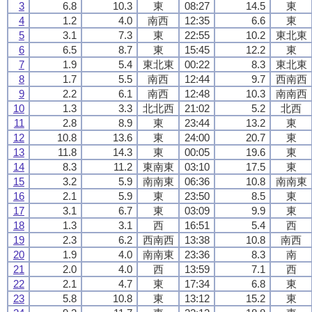
3
6.8
10.3
東
08:27
14.5
東
4
1.2
4.0
南西
12:35
6.6
東
5
3.1
7.3
東
22:55
10.2
東北東
6
6.5
8.7
東
15:45
12.2
東
7
1.9
5.4
東北東
00:22
8.3
東北東
8
1.7
5.5
南西
12:44
9.7
西南西
9
2.2
6.1
南西
12:48
10.3
南南西
10
1.3
3.3
北北西
21:02
5.2
北西
11
2.8
8.9
東
23:44
13.2
東
12
10.8
13.6
東
24:00
20.7
東
13
11.8
14.3
東
00:05
19.6
東
14
8.3
11.2
東南東
03:10
17.5
東
15
3.2
5.9
南南東
06:36
10.8
南南東
16
2.1
5.9
東
23:50
8.5
東
17
3.1
6.7
東
03:09
9.9
東
18
1.3
3.1
西
16:51
5.4
西
19
2.3
6.2
西南西
13:38
10.8
南西
20
1.9
4.0
南南東
23:36
8.3
南
21
2.0
4.0
西
13:59
7.1
西
22
2.1
4.7
東
17:34
6.8
東
23
5.8
10.8
東
13:12
15.2
東