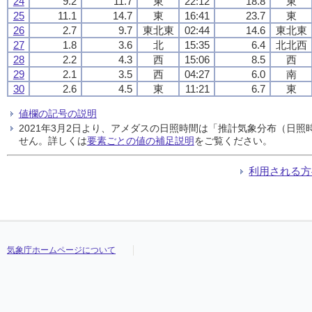
24
9.2
11.7
東
22:12
18.8
東
25
11.1
14.7
東
16:41
23.7
東
26
2.7
9.7
東北東
02:44
14.6
東北東
27
1.8
3.6
北
15:35
6.4
北北西
28
2.2
4.3
西
15:06
8.5
西
29
2.1
3.5
西
04:27
6.0
南
30
2.6
4.5
東
11:21
6.7
東
値欄の記号の説明
2021年3月2日より、アメダスの日照時間は「推計気象分布（日
せん。詳しくは
要素ごとの値の補足説明
をご覧ください。
利用される方
気象庁ホームページについて