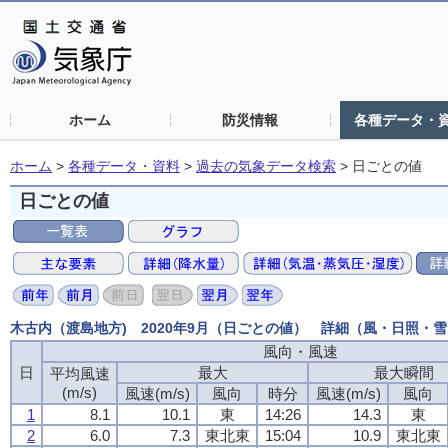
ホーム
防災情報
各種データ・
ホーム
>
各種データ・資料
>
過去の気象データ検索
>
日ごとの値
日ごとの値
木古内（渡島地方) 2020年9月（日ごとの値） 詳細（風・日照・
風向・風速
日
最大
最大瞬間
平均風速
(m/s)
風速(m/s)
風向
時分
風速(m/s)
風向
1
8.1
10.1
東
14:26
14.3
東
2
6.0
7.3
東北東
15:04
10.9
東北東