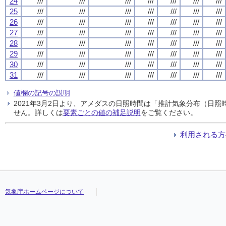
24
///
///
///
///
///
///
///
25
///
///
///
///
///
///
///
26
///
///
///
///
///
///
///
27
///
///
///
///
///
///
///
28
///
///
///
///
///
///
///
29
///
///
///
///
///
///
///
30
///
///
///
///
///
///
///
31
///
///
///
///
///
///
///
値欄の記号の説明
2021年3月2日より、アメダスの日照時間は「推計気象分布（日
せん。詳しくは
要素ごとの値の補足説明
をご覧ください。
利用される方
気象庁ホームページについて