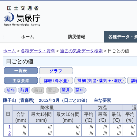
ホーム
防災情報
各種データ・
ホーム
>
各種データ・資料
>
過去の気象データ検索
>
日ごとの値
日ごとの値
障子山（青森県) 2012年3月（日ごとの値） 主な要素
降水量
気温
湿
日
合計
最大1時間
最大10分間
平均
最高
最低
平均
(mm)
(mm)
(mm)
(℃)
(℃)
(℃)
(％)
1
///
///
///
///
///
///
///
2
///
///
///
///
///
///
///