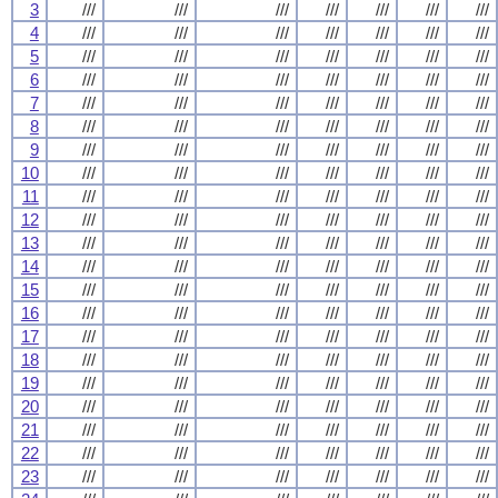
3
///
///
///
///
///
///
///
4
///
///
///
///
///
///
///
5
///
///
///
///
///
///
///
6
///
///
///
///
///
///
///
7
///
///
///
///
///
///
///
8
///
///
///
///
///
///
///
9
///
///
///
///
///
///
///
10
///
///
///
///
///
///
///
11
///
///
///
///
///
///
///
12
///
///
///
///
///
///
///
13
///
///
///
///
///
///
///
14
///
///
///
///
///
///
///
15
///
///
///
///
///
///
///
16
///
///
///
///
///
///
///
17
///
///
///
///
///
///
///
18
///
///
///
///
///
///
///
19
///
///
///
///
///
///
///
20
///
///
///
///
///
///
///
21
///
///
///
///
///
///
///
22
///
///
///
///
///
///
///
23
///
///
///
///
///
///
///