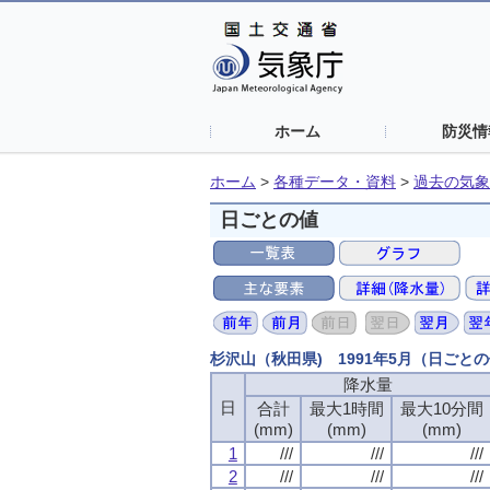
ホーム
防災情
ホーム
>
各種データ・資料
>
過去の気象
日ごとの値
杉沢山（秋田県) 1991年5月（日ごと
降水量
降水量
降水量
降水量
日
日
日
日
合計
合計
合計
合計
最大1時間
最大1時間
最大1時間
最大1時間
最大10分間
最大10分間
最大10分間
最大10分間
(mm)
(mm)
(mm)
(mm)
(mm)
(mm)
(mm)
(mm)
(mm)
(mm)
(mm)
(mm)
1
1
1
1
///
///
///
///
///
///
///
///
///
///
///
///
2
2
2
2
///
///
///
///
///
///
///
///
///
///
///
///