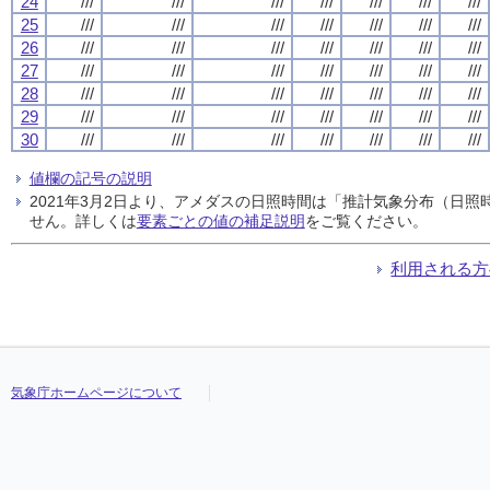
24
///
///
///
///
///
///
///
25
///
///
///
///
///
///
///
26
///
///
///
///
///
///
///
27
///
///
///
///
///
///
///
28
///
///
///
///
///
///
///
29
///
///
///
///
///
///
///
30
///
///
///
///
///
///
///
値欄の記号の説明
2021年3月2日より、アメダスの日照時間は「推計気象分布（日
せん。詳しくは
要素ごとの値の補足説明
をご覧ください。
利用される方
気象庁ホームページについて