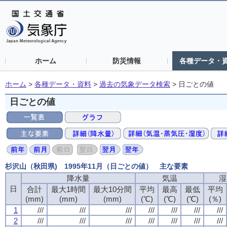
ホーム
防災情報
各種データ・
ホーム
>
各種データ・資料
>
過去の気象データ検索
>
日ごとの値
日ごとの値
杉沢山（秋田県) 1995年11月（日ごとの値） 主な要素
降水量
気温
湿
日
合計
最大1時間
最大10分間
平均
最高
最低
平均
(mm)
(mm)
(mm)
(℃)
(℃)
(℃)
(％)
1
///
///
///
///
///
///
///
2
///
///
///
///
///
///
///