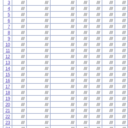
3
///
///
///
///
///
///
///
4
///
///
///
///
///
///
///
5
///
///
///
///
///
///
///
6
///
///
///
///
///
///
///
7
///
///
///
///
///
///
///
8
///
///
///
///
///
///
///
9
///
///
///
///
///
///
///
10
///
///
///
///
///
///
///
11
///
///
///
///
///
///
///
12
///
///
///
///
///
///
///
13
///
///
///
///
///
///
///
14
///
///
///
///
///
///
///
15
///
///
///
///
///
///
///
16
///
///
///
///
///
///
///
17
///
///
///
///
///
///
///
18
///
///
///
///
///
///
///
19
///
///
///
///
///
///
///
20
///
///
///
///
///
///
///
21
///
///
///
///
///
///
///
22
///
///
///
///
///
///
///
23
///
///
///
///
///
///
///