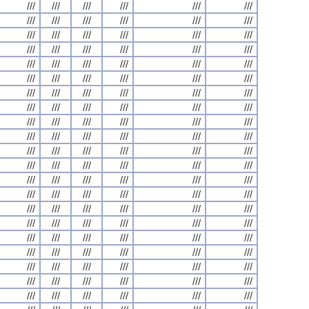
///
///
///
///
///
///
///
///
///
///
///
///
///
///
///
///
///
///
///
///
///
///
///
///
///
///
///
///
///
///
///
///
///
///
///
///
///
///
///
///
///
///
///
///
///
///
///
///
///
///
///
///
///
///
///
///
///
///
///
///
///
///
///
///
///
///
///
///
///
///
///
///
///
///
///
///
///
///
///
///
///
///
///
///
///
///
///
///
///
///
///
///
///
///
///
///
///
///
///
///
///
///
///
///
///
///
///
///
///
///
///
///
///
///
///
///
///
///
///
///
///
///
///
///
///
///