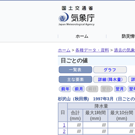
ホーム
防災情
ホーム
>
各種データ・資料
>
過去の気象
日ごとの値
杉沢山（秋田県) 1997年3月（日ごと
降水量
日
合計
最大1時間
最大10分間
(mm)
(mm)
(mm)
1
///
///
///
2
///
///
///