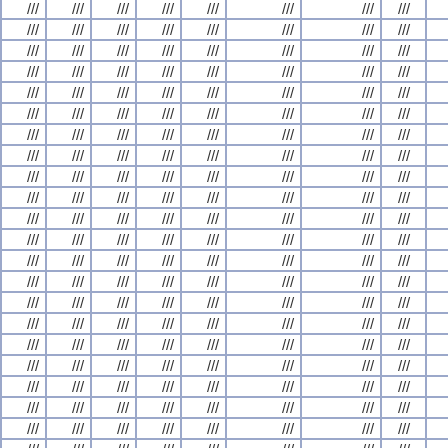
///
///
///
///
///
///
///
///
///
///
///
///
///
///
///
///
///
///
///
///
///
///
///
///
///
///
///
///
///
///
///
///
///
///
///
///
///
///
///
///
///
///
///
///
///
///
///
///
///
///
///
///
///
///
///
///
///
///
///
///
///
///
///
///
///
///
///
///
///
///
///
///
///
///
///
///
///
///
///
///
///
///
///
///
///
///
///
///
///
///
///
///
///
///
///
///
///
///
///
///
///
///
///
///
///
///
///
///
///
///
///
///
///
///
///
///
///
///
///
///
///
///
///
///
///
///
///
///
///
///
///
///
///
///
///
///
///
///
///
///
///
///
///
///
///
///
///
///
///
///
///
///
///
///
///
///
///
///
///
///
///
///
///
///
///
///
///
///