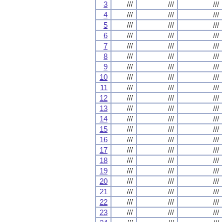
3
///
///
///
4
///
///
///
5
///
///
///
6
///
///
///
7
///
///
///
8
///
///
///
9
///
///
///
10
///
///
///
11
///
///
///
12
///
///
///
13
///
///
///
14
///
///
///
15
///
///
///
16
///
///
///
17
///
///
///
18
///
///
///
19
///
///
///
20
///
///
///
21
///
///
///
22
///
///
///
23
///
///
///