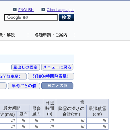
ENGLISH
Other Languages
識・解説
各種申請・ご案内
速
雪
日照
最大瞬間
時間
最多
降雪の深さの
最深積雪
(h)
風向
合計(cm)
(cm)
速(m/s)
風向
///
///
///
///
///
///
///
///
///
///
///
///