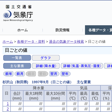
ホーム
防災情報
各種データ・
ホーム
>
各種データ・資料
>
過去の気象データ検索
>
日ごとの値
日ごとの値
杉沢山（秋田県) 1997年9月（日ごとの値） 主な要素
降水量
気温
湿
日
合計
最大1時間
最大10分間
平均
最高
最低
平均
(mm)
(mm)
(mm)
(℃)
(℃)
(℃)
(％)
1
///
///
///
///
///
///
///
2
///
///
///
///
///
///
///