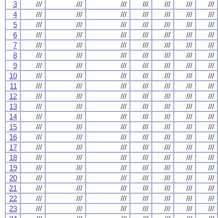
3
///
///
///
///
///
///
///
4
///
///
///
///
///
///
///
5
///
///
///
///
///
///
///
6
///
///
///
///
///
///
///
7
///
///
///
///
///
///
///
8
///
///
///
///
///
///
///
9
///
///
///
///
///
///
///
10
///
///
///
///
///
///
///
11
///
///
///
///
///
///
///
12
///
///
///
///
///
///
///
13
///
///
///
///
///
///
///
14
///
///
///
///
///
///
///
15
///
///
///
///
///
///
///
16
///
///
///
///
///
///
///
17
///
///
///
///
///
///
///
18
///
///
///
///
///
///
///
19
///
///
///
///
///
///
///
20
///
///
///
///
///
///
///
21
///
///
///
///
///
///
///
22
///
///
///
///
///
///
///
23
///
///
///
///
///
///
///