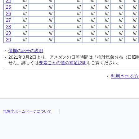
24
///
///
///
///
///
///
///
25
///
///
///
///
///
///
///
26
///
///
///
///
///
///
///
27
///
///
///
///
///
///
///
28
///
///
///
///
///
///
///
29
///
///
///
///
///
///
///
30
///
///
///
///
///
///
///
値欄の記号の説明
2021年3月2日より、アメダスの日照時間は「推計気象分布（日
せん。詳しくは
要素ごとの値の補足説明
をご覧ください。
利用される方
気象庁ホームページについて