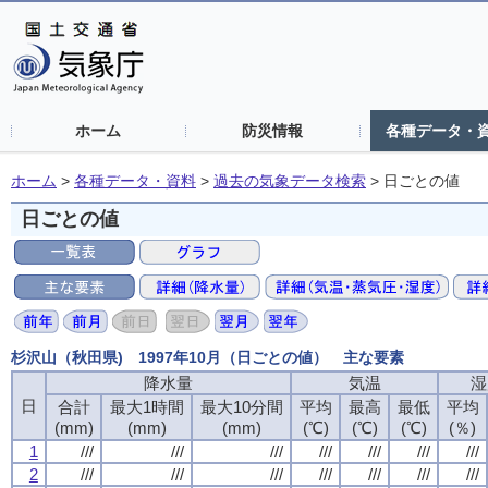
ホーム
防災情報
各種データ・
ホーム
>
各種データ・資料
>
過去の気象データ検索
>
日ごとの値
日ごとの値
杉沢山（秋田県) 1997年10月（日ごとの値） 主な要素
降水量
気温
湿
日
合計
最大1時間
最大10分間
平均
最高
最低
平均
(mm)
(mm)
(mm)
(℃)
(℃)
(℃)
(％)
1
///
///
///
///
///
///
///
2
///
///
///
///
///
///
///