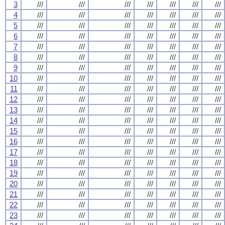
3
///
///
///
///
///
///
///
4
///
///
///
///
///
///
///
5
///
///
///
///
///
///
///
6
///
///
///
///
///
///
///
7
///
///
///
///
///
///
///
8
///
///
///
///
///
///
///
9
///
///
///
///
///
///
///
10
///
///
///
///
///
///
///
11
///
///
///
///
///
///
///
12
///
///
///
///
///
///
///
13
///
///
///
///
///
///
///
14
///
///
///
///
///
///
///
15
///
///
///
///
///
///
///
16
///
///
///
///
///
///
///
17
///
///
///
///
///
///
///
18
///
///
///
///
///
///
///
19
///
///
///
///
///
///
///
20
///
///
///
///
///
///
///
21
///
///
///
///
///
///
///
22
///
///
///
///
///
///
///
23
///
///
///
///
///
///
///