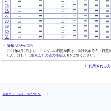
24
///
///
///
///
///
///
///
25
///
///
///
///
///
///
///
26
///
///
///
///
///
///
///
27
///
///
///
///
///
///
///
28
///
///
///
///
///
///
///
29
///
///
///
///
///
///
///
30
///
///
///
///
///
///
///
31
///
///
///
///
///
///
///
値欄の記号の説明
2021年3月2日より、アメダスの日照時間は「推計気象分布（日
せん。詳しくは
要素ごとの値の補足説明
をご覧ください。
利用される方
気象庁ホームページについて