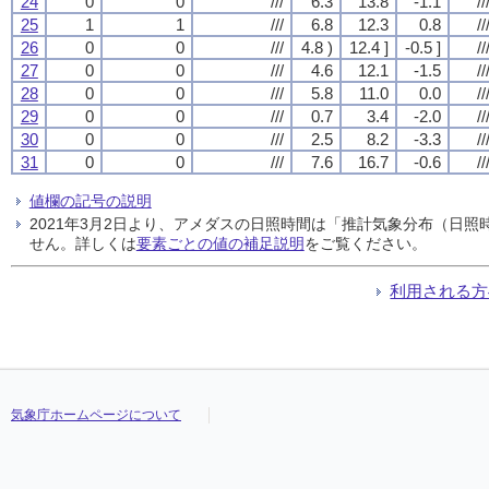
24
0
0
///
6.3
13.8
-1.1
//
25
1
1
///
6.8
12.3
0.8
//
26
0
0
///
4.8 )
12.4 ]
-0.5 ]
//
27
0
0
///
4.6
12.1
-1.5
//
28
0
0
///
5.8
11.0
0.0
//
29
0
0
///
0.7
3.4
-2.0
//
30
0
0
///
2.5
8.2
-3.3
//
31
0
0
///
7.6
16.7
-0.6
//
値欄の記号の説明
2021年3月2日より、アメダスの日照時間は「推計気象分布（日
せん。詳しくは
要素ごとの値の補足説明
をご覧ください。
利用される方
気象庁ホームページについて