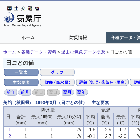
ホーム
防災情報
各種データ・
ホーム
>
各種データ・資料
>
過去の気象データ検索
>
日ごとの値
日ごとの値
角館（秋田県) 1993年3月（日ごとの値） 主な要素
降水量
気温
日
合計
最大1時間
最大10分間
平均
最高
最低
平
(mm)
(mm)
(mm)
(℃)
(℃)
(℃)
(％)
1
1
1
///
1.6
2.9
-0.7
//
2
1
1
///
-0.1
2.7
-2.0
//