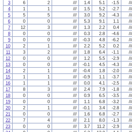
3
6
2
///
1.4
5.1
-1.5
//
4
1
1
///
1.5
5.2
-2.7
//
5
5
5
///
3.0
9.2
-4.3
//
6
0
0
///
5.3
9.1
1.1
//
7
12
3
///
1.3
2.2
0.4
//
8
0
0
///
0.3
2.8
-4.6
//
9
0
0
///
-0.3
4.8
-6.2
//
10
2
1
///
2.2
5.2
0.2
//
11
3
2
///
1.8
6.4
-1.1
//
12
0
0
///
1.2
5.5
-2.9
//
13
0
0
///
-0.1
4.5
-4.3
//
14
2
1
///
-0.4
1.8
-2.0
//
15
1
1
///
-0.9
1.1
-3.7
//
16
1
1
///
0.0
4.1
-2.5
//
17
8
3
///
2.4
7.9
-1.8
//
18
0
0
///
0.9
6.5
-3.5
//
19
0
0
///
1.1
6.8
-3.2
//
20
2
1
///
-0.1
3.4
-2.8
//
21
0
0
///
1.6
6.8
-2.7
//
22
7
4
///
2.1
8.0
-1.3
//
23
0
0
///
3.7
11.2
-2.9
//