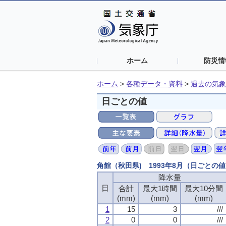
ホーム
防災情
ホーム
>
各種データ・資料
>
過去の気象
日ごとの値
角館（秋田県) 1993年8月（日ごとの
降水量
日
合計
最大1時間
最大10分間
(mm)
(mm)
(mm)
1
15
3
///
2
0
0
///