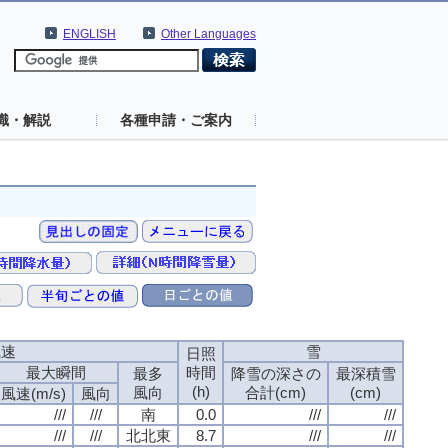
ENGLISH
Other Languages
識・解説
各種申請・ご案内
風速
雪
日照
最大瞬間
時間
最多
降雪の深さの
最深積雪
(h)
風向
合計(cm)
(cm)
風速(m/s)
風向
///
///
南
0.0
///
///
///
///
北北東
8.7
///
///