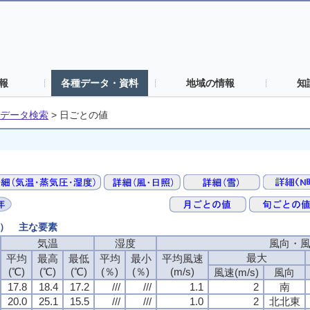
報
各種データ・資料
地域の情報
知
データ検索
>
日ごとの値
値） 主な要素
気温
湿度
風向・
最大
平均
最高
最低
平均
最小
平均風速
(℃)
(℃)
(℃)
(％)
(％)
(m/s)
風速(m/s)
風向
17.8
18.4
17.2
///
///
1.1
2
南
20.0
25.1
15.5
///
///
1.0
2
北北東