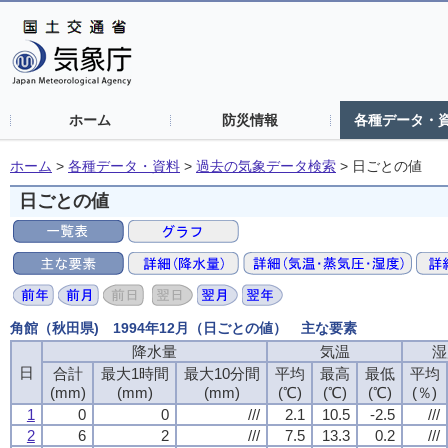
ホーム
防災情報
各種データ・
ホーム
>
各種データ・資料
>
過去の気象データ検索
>
日ごとの値
日ごとの値
角館（秋田県) 1994年12月（日ごとの値） 主な要素
降水量
降水量
降水量
降水量
気温
気温
気温
気温
湿
湿
湿
湿
日
日
日
日
合計
合計
合計
合計
最大1時間
最大1時間
最大1時間
最大1時間
最大10分間
最大10分間
最大10分間
最大10分間
平均
平均
平均
平均
最高
最高
最高
最高
最低
最低
最低
最低
平均
平均
平均
平均
(mm)
(mm)
(mm)
(mm)
(mm)
(mm)
(mm)
(mm)
(mm)
(mm)
(mm)
(mm)
(℃)
(℃)
(℃)
(℃)
(℃)
(℃)
(℃)
(℃)
(℃)
(℃)
(℃)
(℃)
(％)
(％)
(％)
(％)
1
1
1
1
0
0
0
0
0
0
0
0
///
///
///
///
2.1
2.1
2.1
2.1
10.5
10.5
10.5
10.5
-2.5
-2.5
-2.5
-2.5
///
///
///
///
2
2
2
2
6
6
6
6
2
2
2
2
///
///
///
///
7.5
7.5
7.5
7.5
13.3
13.3
13.3
13.3
0.2
0.2
0.2
0.2
///
///
///
///