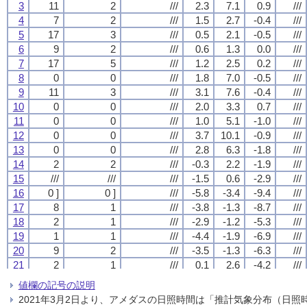
3
3
3
3
11
11
11
11
2
2
2
2
///
///
///
///
2.3
2.3
2.3
2.3
7.1
7.1
7.1
7.1
0.9
0.9
0.9
0.9
///
///
///
///
4
4
4
4
7
7
7
7
2
2
2
2
///
///
///
///
1.5
1.5
1.5
1.5
2.7
2.7
2.7
2.7
-0.4
-0.4
-0.4
-0.4
///
///
///
///
5
5
5
5
17
17
17
17
3
3
3
3
///
///
///
///
0.5
0.5
0.5
0.5
2.1
2.1
2.1
2.1
-0.5
-0.5
-0.5
-0.5
///
///
///
///
6
6
6
6
9
9
9
9
2
2
2
2
///
///
///
///
0.6
0.6
0.6
0.6
1.3
1.3
1.3
1.3
0.0
0.0
0.0
0.0
///
///
///
///
7
7
7
7
17
17
17
17
5
5
5
5
///
///
///
///
1.2
1.2
1.2
1.2
2.5
2.5
2.5
2.5
0.2
0.2
0.2
0.2
///
///
///
///
8
8
8
8
0
0
0
0
0
0
0
0
///
///
///
///
1.8
1.8
1.8
1.8
7.0
7.0
7.0
7.0
-0.5
-0.5
-0.5
-0.5
///
///
///
///
9
9
9
9
11
11
11
11
3
3
3
3
///
///
///
///
3.1
3.1
3.1
3.1
7.6
7.6
7.6
7.6
-0.4
-0.4
-0.4
-0.4
///
///
///
///
10
10
10
10
0
0
0
0
0
0
0
0
///
///
///
///
2.0
2.0
2.0
2.0
3.3
3.3
3.3
3.3
0.7
0.7
0.7
0.7
///
///
///
///
11
11
11
11
0
0
0
0
0
0
0
0
///
///
///
///
1.0
1.0
1.0
1.0
5.1
5.1
5.1
5.1
-1.0
-1.0
-1.0
-1.0
///
///
///
///
12
12
12
12
0
0
0
0
0
0
0
0
///
///
///
///
3.7
3.7
3.7
3.7
10.1
10.1
10.1
10.1
-0.9
-0.9
-0.9
-0.9
///
///
///
///
13
13
13
13
0
0
0
0
0
0
0
0
///
///
///
///
2.8
2.8
2.8
2.8
6.3
6.3
6.3
6.3
-1.8
-1.8
-1.8
-1.8
///
///
///
///
14
14
14
14
2
2
2
2
2
2
2
2
///
///
///
///
-0.3
-0.3
-0.3
-0.3
2.2
2.2
2.2
2.2
-1.9
-1.9
-1.9
-1.9
///
///
///
///
15
15
15
15
///
///
///
///
///
///
///
///
///
///
///
///
-1.5
-1.5
-1.5
-1.5
0.6
0.6
0.6
0.6
-2.9
-2.9
-2.9
-2.9
///
///
///
///
16
16
16
16
0 ]
0 ]
0 ]
0 ]
0 ]
0 ]
0 ]
0 ]
///
///
///
///
-5.8
-5.8
-5.8
-5.8
-3.4
-3.4
-3.4
-3.4
-9.4
-9.4
-9.4
-9.4
///
///
///
///
17
17
17
17
8
8
8
8
1
1
1
1
///
///
///
///
-3.8
-3.8
-3.8
-3.8
-1.3
-1.3
-1.3
-1.3
-8.7
-8.7
-8.7
-8.7
///
///
///
///
18
18
18
18
2
2
2
2
1
1
1
1
///
///
///
///
-2.9
-2.9
-2.9
-2.9
-1.2
-1.2
-1.2
-1.2
-5.3
-5.3
-5.3
-5.3
///
///
///
///
19
19
19
19
1
1
1
1
1
1
1
1
///
///
///
///
-4.4
-4.4
-4.4
-4.4
-1.9
-1.9
-1.9
-1.9
-6.9
-6.9
-6.9
-6.9
///
///
///
///
20
20
20
20
9
9
9
9
2
2
2
2
///
///
///
///
-3.5
-3.5
-3.5
-3.5
-1.3
-1.3
-1.3
-1.3
-6.3
-6.3
-6.3
-6.3
///
///
///
///
21
21
21
21
2
2
2
2
1
1
1
1
///
///
///
///
0.1
0.1
0.1
0.1
2.6
2.6
2.6
2.6
-4.2
-4.2
-4.2
-4.2
///
///
///
///
22
22
22
22
2
2
2
2
2
2
2
2
///
///
///
///
-0.5
-0.5
-0.5
-0.5
2.2
2.2
2.2
2.2
-3.3
-3.3
-3.3
-3.3
///
///
///
///
値欄の記号の説明
23
23
23
23
17
17
17
17
4
4
4
4
///
///
///
///
2.5
2.5
2.5
2.5
4.0
4.0
4.0
4.0
1.1
1.1
1.1
1.1
///
///
///
///
2021年3月2日より、アメダスの日照時間は「推計気象分布（日