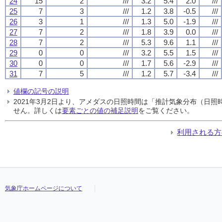
24
15
2
///
3.2
5.4
2.0
///
25
7
3
///
1.2
3.8
-0.5
///
26
3
1
///
1.3
5.0
-1.9
///
27
7
2
///
1.8
3.9
0.0
///
28
7
2
///
5.3
9.6
1.1
///
29
0
0
///
3.2
5.5
1.5
///
30
0
0
///
1.7
5.6
-2.9
///
31
7
5
///
1.2
5.7
-3.4
///
値欄の記号の説明
2021年3月2日より、アメダスの日照時間は「推計気象分布（日
せん。詳しくは
要素ごとの値の補足説明
をご覧ください。
利用される方
気象庁ホームページについて