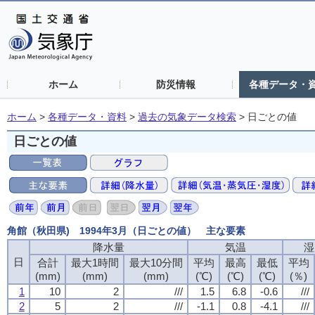
ホーム
防災情報
各種データ・
ホーム
>
各種データ・資料
>
過去の気象データ検索
>
日ごとの値
日ごとの値
角館（秋田県) 1994年3月（日ごとの値） 主な要素
降水量
気温
湿
日
合計
最大1時間
最大10分間
平均
最高
最低
平均
(mm)
(mm)
(mm)
(℃)
(℃)
(℃)
(％)
1
10
2
///
1.5
6.8
-0.6
///
2
5
2
///
-1.1
0.8
-4.1
///