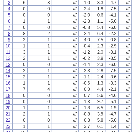
3
6
3
///
-1.0
3.3
-4.7
///
4
0
0
///
-2.4
1.8
-7.5
///
5
0
0
///
-2.0
0.6
-4.1
///
6
1
1
///
-2.3
1.1
-5.0
///
7
0
0
///
-0.8
5.4
-6.0
///
8
8
2
///
2.4
6.4
-2.2
///
9
2
1
///
4.0
7.5
0.8
///
10
1
1
///
-0.4
2.3
-2.9
///
11
3
1
///
-1.2
2.0
-3.1
///
12
2
1
///
-0.2
3.8
-3.5
///
13
0
0
///
-1.4
2.3
-6.0
///
14
2
1
///
-2.3
2.8
-7.5
///
15
2
1
///
-1.1
2.4
-3.6
///
16
1
1
///
-0.6
1.3
-3.3
///
17
7
4
///
0.9
4.4
-2.1
///
18
0
0
///
0.7
5.6
-4.6
///
19
0
0
///
1.3
9.7
-5.1
///
20
1
1
///
1.8
6.5
-1.9
///
21
2
1
///
-0.8
3.9
-4.7
///
22
0
0
///
0.3
5.8
-5.0
///
23
1
1
///
3.7
6.1
1.4
///