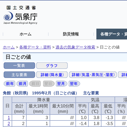
ホーム
防災情報
各種データ・
ホーム
>
各種データ・資料
>
過去の気象データ検索
>
日ごとの値
日ごとの値
角館（秋田県) 1995年2月（日ごとの値） 主な要素
降水量
気温
日
合計
最大1時間
最大10分間
平均
最高
最低
平均
(mm)
(mm)
(mm)
(℃)
(℃)
(℃)
(％)
1
7
3
///
1.0
3.8
-1.3
///
2
2
1
///
-1.4
1.8
-3.5
///