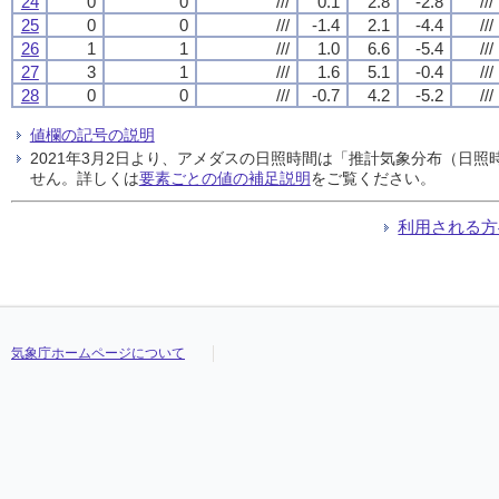
24
0
0
///
0.1
2.8
-2.8
///
25
0
0
///
-1.4
2.1
-4.4
///
26
1
1
///
1.0
6.6
-5.4
///
27
3
1
///
1.6
5.1
-0.4
///
28
0
0
///
-0.7
4.2
-5.2
///
値欄の記号の説明
2021年3月2日より、アメダスの日照時間は「推計気象分布（日
せん。詳しくは
要素ごとの値の補足説明
をご覧ください。
利用される方
気象庁ホームページについて