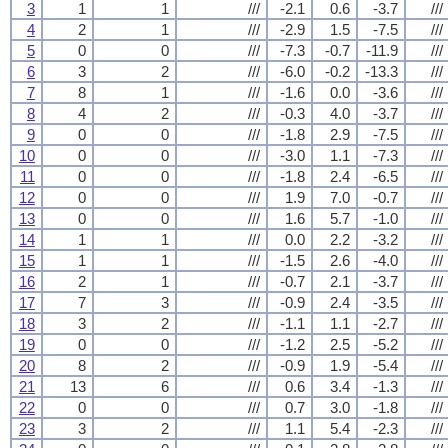
3
1
1
///
-2.1
0.6
-3.7
///
4
2
1
///
-2.9
1.5
-7.5
///
5
0
0
///
-7.3
-0.7
-11.9
///
6
3
2
///
-6.0
-0.2
-13.3
///
7
8
1
///
-1.6
0.0
-3.6
///
8
4
2
///
-0.3
4.0
-3.7
///
9
0
0
///
-1.8
2.9
-7.5
///
10
0
0
///
-3.0
1.1
-7.3
///
11
0
0
///
-1.8
2.4
-6.5
///
12
0
0
///
1.9
7.0
-0.7
///
13
0
0
///
1.6
5.7
-1.0
///
14
1
1
///
0.0
2.2
-3.2
///
15
1
1
///
-1.5
2.6
-4.0
///
16
2
1
///
-0.7
2.1
-3.7
///
17
7
3
///
-0.9
2.4
-3.5
///
18
3
2
///
-1.1
1.1
-2.7
///
19
0
0
///
-1.2
2.5
-5.2
///
20
8
2
///
-0.9
1.9
-5.4
///
21
13
6
///
0.6
3.4
-1.3
///
22
0
0
///
0.7
3.0
-1.8
///
23
3
2
///
1.1
5.4
-2.3
///