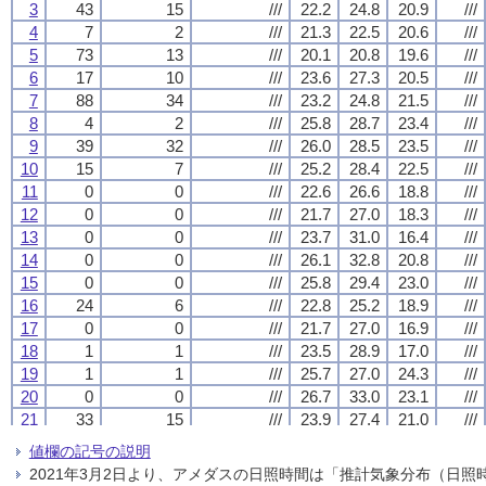
3
3
3
3
43
43
43
43
15
15
15
15
///
///
///
///
22.2
22.2
22.2
22.2
24.8
24.8
24.8
24.8
20.9
20.9
20.9
20.9
///
///
///
///
4
4
4
4
7
7
7
7
2
2
2
2
///
///
///
///
21.3
21.3
21.3
21.3
22.5
22.5
22.5
22.5
20.6
20.6
20.6
20.6
///
///
///
///
5
5
5
5
73
73
73
73
13
13
13
13
///
///
///
///
20.1
20.1
20.1
20.1
20.8
20.8
20.8
20.8
19.6
19.6
19.6
19.6
///
///
///
///
6
6
6
6
17
17
17
17
10
10
10
10
///
///
///
///
23.6
23.6
23.6
23.6
27.3
27.3
27.3
27.3
20.5
20.5
20.5
20.5
///
///
///
///
7
7
7
7
88
88
88
88
34
34
34
34
///
///
///
///
23.2
23.2
23.2
23.2
24.8
24.8
24.8
24.8
21.5
21.5
21.5
21.5
///
///
///
///
8
8
8
8
4
4
4
4
2
2
2
2
///
///
///
///
25.8
25.8
25.8
25.8
28.7
28.7
28.7
28.7
23.4
23.4
23.4
23.4
///
///
///
///
9
9
9
9
39
39
39
39
32
32
32
32
///
///
///
///
26.0
26.0
26.0
26.0
28.5
28.5
28.5
28.5
23.5
23.5
23.5
23.5
///
///
///
///
10
10
10
10
15
15
15
15
7
7
7
7
///
///
///
///
25.2
25.2
25.2
25.2
28.4
28.4
28.4
28.4
22.5
22.5
22.5
22.5
///
///
///
///
11
11
11
11
0
0
0
0
0
0
0
0
///
///
///
///
22.6
22.6
22.6
22.6
26.6
26.6
26.6
26.6
18.8
18.8
18.8
18.8
///
///
///
///
12
12
12
12
0
0
0
0
0
0
0
0
///
///
///
///
21.7
21.7
21.7
21.7
27.0
27.0
27.0
27.0
18.3
18.3
18.3
18.3
///
///
///
///
13
13
13
13
0
0
0
0
0
0
0
0
///
///
///
///
23.7
23.7
23.7
23.7
31.0
31.0
31.0
31.0
16.4
16.4
16.4
16.4
///
///
///
///
14
14
14
14
0
0
0
0
0
0
0
0
///
///
///
///
26.1
26.1
26.1
26.1
32.8
32.8
32.8
32.8
20.8
20.8
20.8
20.8
///
///
///
///
15
15
15
15
0
0
0
0
0
0
0
0
///
///
///
///
25.8
25.8
25.8
25.8
29.4
29.4
29.4
29.4
23.0
23.0
23.0
23.0
///
///
///
///
16
16
16
16
24
24
24
24
6
6
6
6
///
///
///
///
22.8
22.8
22.8
22.8
25.2
25.2
25.2
25.2
18.9
18.9
18.9
18.9
///
///
///
///
17
17
17
17
0
0
0
0
0
0
0
0
///
///
///
///
21.7
21.7
21.7
21.7
27.0
27.0
27.0
27.0
16.9
16.9
16.9
16.9
///
///
///
///
18
18
18
18
1
1
1
1
1
1
1
1
///
///
///
///
23.5
23.5
23.5
23.5
28.9
28.9
28.9
28.9
17.0
17.0
17.0
17.0
///
///
///
///
19
19
19
19
1
1
1
1
1
1
1
1
///
///
///
///
25.7
25.7
25.7
25.7
27.0
27.0
27.0
27.0
24.3
24.3
24.3
24.3
///
///
///
///
20
20
20
20
0
0
0
0
0
0
0
0
///
///
///
///
26.7
26.7
26.7
26.7
33.0
33.0
33.0
33.0
23.1
23.1
23.1
23.1
///
///
///
///
21
21
21
21
33
33
33
33
15
15
15
15
///
///
///
///
23.9
23.9
23.9
23.9
27.4
27.4
27.4
27.4
21.0
21.0
21.0
21.0
///
///
///
///
22
22
22
22
0
0
0
0
0
0
0
0
///
///
///
///
24.0
24.0
24.0
24.0
29.7
29.7
29.7
29.7
20.1
20.1
20.1
20.1
///
///
///
///
値欄の記号の説明
23
23
23
23
0
0
0
0
0
0
0
0
///
///
///
///
24.6
24.6
24.6
24.6
31.2
31.2
31.2
31.2
18.7
18.7
18.7
18.7
///
///
///
///
2021年3月2日より、アメダスの日照時間は「推計気象分布（日