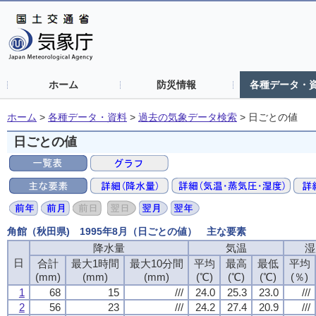
ホーム
防災情報
各種データ・
ホーム
>
各種データ・資料
>
過去の気象データ検索
>
日ごとの値
日ごとの値
角館（秋田県) 1995年8月（日ごとの値） 主な要素
降水量
降水量
降水量
降水量
気温
気温
気温
気温
湿
湿
湿
湿
日
日
日
日
合計
合計
合計
合計
最大1時間
最大1時間
最大1時間
最大1時間
最大10分間
最大10分間
最大10分間
最大10分間
平均
平均
平均
平均
最高
最高
最高
最高
最低
最低
最低
最低
平均
平均
平均
平均
(mm)
(mm)
(mm)
(mm)
(mm)
(mm)
(mm)
(mm)
(mm)
(mm)
(mm)
(mm)
(℃)
(℃)
(℃)
(℃)
(℃)
(℃)
(℃)
(℃)
(℃)
(℃)
(℃)
(℃)
(％)
(％)
(％)
(％)
1
1
1
1
68
68
68
68
15
15
15
15
///
///
///
///
24.0
24.0
24.0
24.0
25.3
25.3
25.3
25.3
23.0
23.0
23.0
23.0
///
///
///
///
2
2
2
2
56
56
56
56
23
23
23
23
///
///
///
///
24.2
24.2
24.2
24.2
27.4
27.4
27.4
27.4
20.9
20.9
20.9
20.9
///
///
///
///