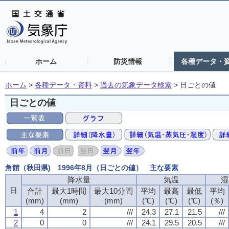
ホーム
防災情報
各種データ・
ホーム
>
各種データ・資料
>
過去の気象データ検索
>
日ごとの値
日ごとの値
角館（秋田県) 1996年8月（日ごとの値） 主な要素
降水量
気温
湿
日
合計
最大1時間
最大10分間
平均
最高
最低
平均
(mm)
(mm)
(mm)
(℃)
(℃)
(℃)
(％)
1
4
2
///
24.3
27.1
21.5
///
2
0
0
///
24.1
29.5
20.5
///