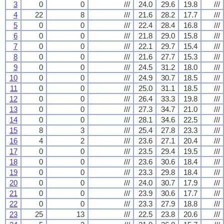
3
0
0
///
24.0
29.6
19.8
///
4
22
8
///
21.6
28.2
17.7
///
5
0
0
///
22.4
28.4
16.8
///
6
0
0
///
21.8
29.0
15.8
///
7
0
0
///
22.1
29.7
15.4
///
8
0
0
///
21.6
27.7
15.3
///
9
0
0
///
24.5
31.2
18.0
///
10
0
0
///
24.9
30.7
18.5
///
11
0
0
///
25.0
31.1
18.5
///
12
0
0
///
26.4
33.3
19.8
///
13
0
0
///
27.3
34.7
21.0
///
14
0
0
///
28.1
34.6
22.5
///
15
8
3
///
25.4
27.8
23.3
///
16
4
2
///
23.6
27.1
20.4
///
17
0
0
///
23.5
29.4
19.5
///
18
0
0
///
23.6
30.6
18.4
///
19
0
0
///
23.3
29.8
18.4
///
20
0
0
///
24.0
30.7
17.9
///
21
0
0
///
23.9
30.6
17.7
///
22
0
0
///
23.3
27.9
18.8
///
23
25
13
///
22.5
23.8
20.6
///