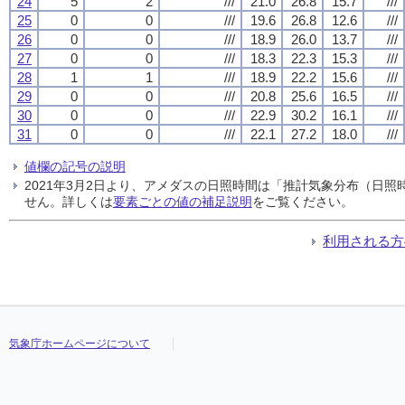
24
5
2
///
21.0
26.8
15.7
///
25
0
0
///
19.6
26.8
12.6
///
26
0
0
///
18.9
26.0
13.7
///
27
0
0
///
18.3
22.3
15.3
///
28
1
1
///
18.9
22.2
15.6
///
29
0
0
///
20.8
25.6
16.5
///
30
0
0
///
22.9
30.2
16.1
///
31
0
0
///
22.1
27.2
18.0
///
値欄の記号の説明
2021年3月2日より、アメダスの日照時間は「推計気象分布（日
せん。詳しくは
要素ごとの値の補足説明
をご覧ください。
利用される方
気象庁ホームページについて