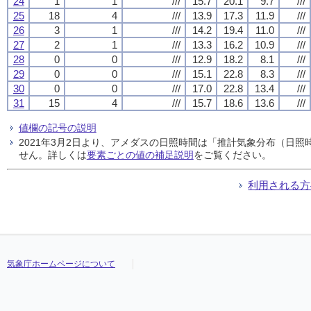
24
1
1
///
15.7
20.1
9.7
///
25
18
4
///
13.9
17.3
11.9
///
26
3
1
///
14.2
19.4
11.0
///
27
2
1
///
13.3
16.2
10.9
///
28
0
0
///
12.9
18.2
8.1
///
29
0
0
///
15.1
22.8
8.3
///
30
0
0
///
17.0
22.8
13.4
///
31
15
4
///
15.7
18.6
13.6
///
値欄の記号の説明
2021年3月2日より、アメダスの日照時間は「推計気象分布（日
せん。詳しくは
要素ごとの値の補足説明
をご覧ください。
利用される方
気象庁ホームページについて