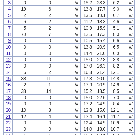
3
0
0
///
15.2
23.3
6.2
///
4
19
6
///
13.8
17.7
9.0
///
5
2
2
///
13.5
19.1
6.7
///
6
6
2
///
11.2
18.3
4.6
///
7
5
2
///
10.9
15.9
5.1
///
8
79
7
///
12.5
17.3
8.0
///
9
0
0
///
10.5
15.4
6.6
///
10
0
0
///
13.8
20.9
6.5
///
11
0
0
///
14.4
21.0
6.9
///
12
0
0
///
15.0
22.8
8.8
///
13
0
0
///
17.0
26.3
8.2
///
14
6
2
///
16.3
21.4
12.1
///
15
38
11
///
17.3
20.0
14.8
///
16
2
1
///
17.3
20.9
14.8
///
17
38
14
///
15.2
18.5
8.5
///
18
0
0
///
15.0
22.6
7.0
///
19
0
0
///
17.2
24.9
8.4
///
20
10
3
///
13.8
15.0
12.1
///
21
12
4
///
13.4
16.1
11.7
///
22
0
0
///
12.4
14.9
10.9
///
23
0
0
///
14.0
18.6
10.7
///