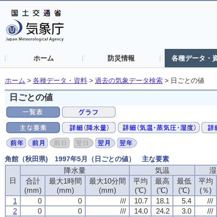
ホーム
防災情報
各種データ・
ホーム
>
各種データ・資料
>
過去の気象データ検索
>
日ごとの値
日ごとの値
角館（秋田県) 1997年5月（日ごとの値） 主な要素
降水量
気温
湿
日
合計
最大1時間
最大10分間
平均
最高
最低
平均
(mm)
(mm)
(mm)
(℃)
(℃)
(℃)
(％)
1
0
0
///
10.7
18.1
5.4
///
2
0
0
///
14.0
24.2
3.0
///